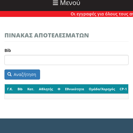
Μενού
Οι εγγραφές για όλους τους αγώ
ΠΙΝΑΚΑΣ ΑΠΟΤΕΛΕΣΜΑΤΩΝ
Bib
Αναζήτηση
Γ.Κ.
Bib
Κατ.
Αθλητής
Φ
Εθνικότητα
Ομάδα/Χορηγός
CP-1