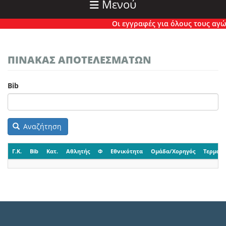
Μενού
Οι εγγραφές για όλους τους αγώνε
ΠΙΝΑΚΑΣ ΑΠΟΤΕΛΕΣΜΑΤΩΝ
Bib
Αναζήτηση
Γ.Κ.
Bib
Κατ.
Αθλητής
Φ
Εθνικότητα
Ομάδα/Χορηγός
Τερματι