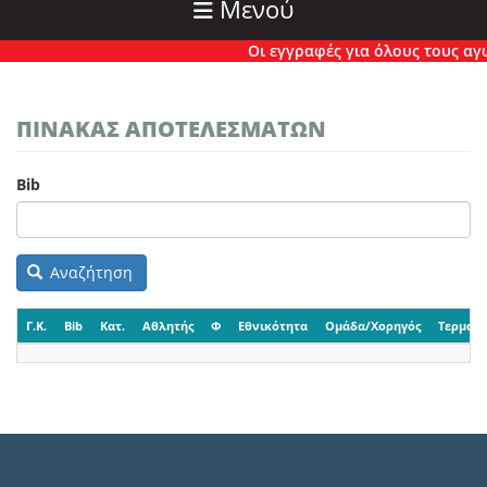
Μενού
Οι εγγραφές για όλους τους αγών
ΠΙΝΑΚΑΣ ΑΠΟΤΕΛΕΣΜΑΤΩΝ
Bib
Αναζήτηση
Γ.Κ.
Bib
Κατ.
Αθλητής
Φ
Εθνικότητα
Ομάδα/Χορηγός
Τερματι