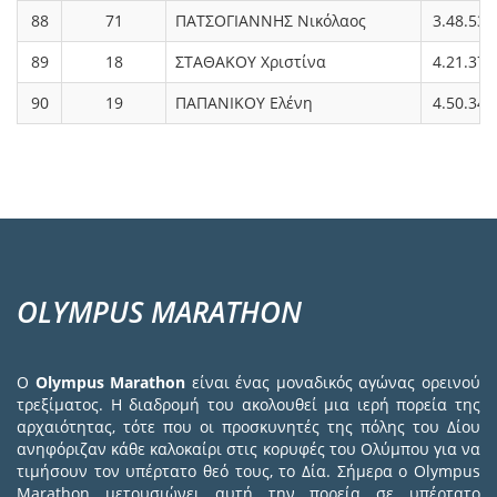
88
71
ΠΑΤΣΟΓΙΑΝΝΗΣ Νικόλαος
3.48.53
89
18
ΣΤΑΘΑΚΟΥ Χριστίνα
4.21.37
90
19
ΠΑΠΑΝΙΚΟΥ Ελένη
4.50.34
OLYMPUS MARATHON
Ο
Olympus Marathon
είναι ένας μοναδικός αγώνας ορεινού
τρεξίματος. Η διαδρομή του ακολουθεί μια ιερή πορεία της
αρχαιότητας, τότε που οι προσκυνητές της πόλης του Δίου
ανηφόριζαν κάθε καλοκαίρι στις κορυφές του Ολύμπου για να
τιμήσουν τον υπέρτατο θεό τους, το Δία. Σήμερα ο Olympus
Marathon μετουσιώνει αυτή την πορεία σε υπέρτατο