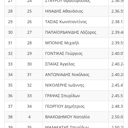
27
24
ΣΤΑΥΡΟΥ Θρασύβουλος
2.36.50
28
25
ΗΛΙΑΔΗΣ Αθανάσιος
2.36.55
29
26
ΤΑΣΙΑΣ Κωνσταντίνος
2.38.13
30
27
ΠΑΠΑΪΟΡΔΑΝΙΔΗΣ Λάζαρος
2.39.48
31
28
ΜΠΟΝΗΣ Μιχαήλ
2.39.55
32
29
ΓΟΝΤΙΚΑΣ Γεώργιος
2.40.07
33
30
ΣΠΑΪΑΣ Άγγελος
2.40.24
34
31
ΑΝΤΩΝΙΑΔΗΣ Νικόλαος
2.40.28
35
32
ΝΙΚΟΛΕΡΗΣ Ιωάννης
2.45.47
36
33
ΓΡΑΨΑΣ Σπυρίδων
2.45.51
37
34
ΓΕΩΡΓΙΟΥ Δημήτριος
2.48.31
38
4
ΒΛΑΧΟΔΗΜΟΥ Ναταλία
2.50.03
39
35
ΜΑΛΑΚΑΣΗΣ Σπυρίδων
2.50.28