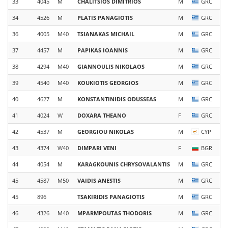
33
4045
M
CHALITSIOS
DIMITRIOS
M
GRC
34
4526
M
PLATIS
PANAGIOTIS
M
GRC
36
4005
M40
TSIANAKAS
MICHAIL
M
GRC
37
4457
M
PAPIKAS
IOANNIS
M
GRC
38
4294
M40
GIANNOULIS
NIKOLAOS
M
GRC
39
4540
M40
KOUKIOTIS
GEORGIOS
M
GRC
40
4627
M
KONSTANTINIDIS
ODUSSEAS
M
GRC
41
4024
W
DOXARA
THEANO
F
GRC
42
4537
M
GEORGIOU
NIKOLAS
M
CYP
43
4374
W40
DIMPARI
VENI
F
BGR
44
4054
M
KARAGKOUNIS
CHRYSOVALANTIS
M
GRC
45
4587
M50
VAIDIS
ANESTIS
M
GRC
45
896
TSAKIRIDIS
PANAGIOTIS
M
GRC
46
4326
M40
MPARMPOUTAS
THODORIS
M
GRC