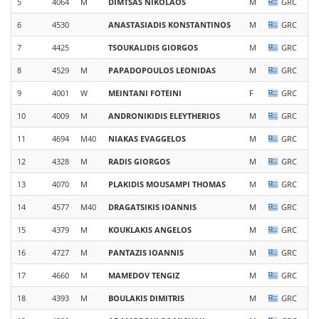
5
4064
M
DIMTSAS
NIKOLAOS
M
GRC
6
4530
ANASTASIADIS
KONSTANTINOS
M
GRC
7
4425
TSOUKALIDIS
GIORGOS
M
GRC
8
4529
M
PAPADOPOULOS
LEONIDAS
M
GRC
9
4001
W
MEINTANI
FOTEINI
F
GRC
10
4009
M
ANDRONIKIDIS
ELEYTHERIOS
M
GRC
11
4694
M40
NIAKAS
EVAGGELOS
M
GRC
12
4328
M
RADIS
GIORGOS
M
GRC
13
4070
M
PLAKIDIS MOUSAMPI
THOMAS
M
GRC
14
4577
M40
DRAGATSIKIS
IOANNIS
M
GRC
15
4379
M
KOUKLAKIS
ANGELOS
M
GRC
16
4727
M
PANTAZIS
IOANNIS
M
GRC
17
4660
M
MAMEDOV
TENGIZ
M
GRC
18
4393
M
BOULAKIS
DIMITRIS
M
GRC