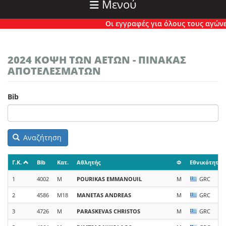
Μενού
Οι εγγραφές για όλους τους αγώνες έ
2024 ΚΟΨΗ ΤΩΝ ΑΕΤΩΝ - ΠΙΝΑΚΑΣ
ΑΠΟΤΕΛΕΣΜΑΤΩΝ
Bib
Αναζήτηση
Γ.Κ.
Bib
Κατ.
Αθλητής
Φ
Εθνικότητα
1
4002
M
POURIKAS
EMMANOUIL
M
GRC
2
4586
M18
MANETAS
ANDREAS
M
GRC
3
4726
M
PARASKEVAS
CHRISTOS
M
GRC