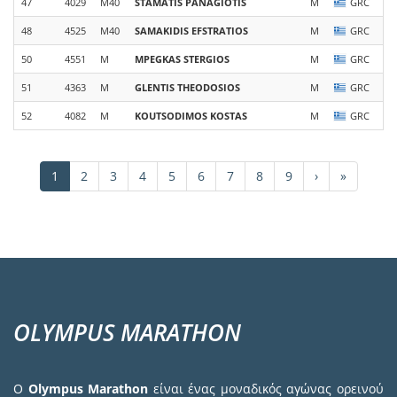
47
4029
M40
STAMATIS
PANAGIOTIS
M
GRC
48
4525
M40
SAMAKIDIS
EFSTRATIOS
M
GRC
50
4551
M
MPEGKAS
STERGIOS
M
GRC
51
4363
M
GLENTIS
THEODOSIOS
M
GRC
52
4082
M
KOUTSODIMOS
KOSTAS
M
GRC
Σελιδοποίηση
Τρέχουσα
1
Σελίδα
2
Σελίδα
3
Σελίδα
4
Σελίδα
5
Σελίδα
6
Σελίδα
7
Σελίδα
8
Σελίδα
9
Next
›
Last
»
σελίδα
page
page
OLYMPUS MARATHON
Ο
Olympus Marathon
είναι ένας μοναδικός αγώνας ορεινού