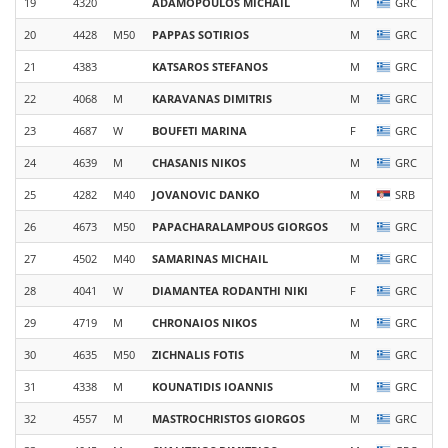
19
4320
ADAMOPOULOS
MICHAIL
M
GRC
20
4428
M50
PAPPAS
SOTIRIOS
M
GRC
21
4383
KATSAROS
STEFANOS
M
GRC
22
4068
M
KARAVANAS
DIMITRIS
M
GRC
23
4687
W
BOUFETI
MARINA
F
GRC
24
4639
M
CHASANIS
NIKOS
M
GRC
25
4282
M40
JOVANOVIC
DANKO
M
SRB
26
4673
M50
PAPACHARALAMPOUS
GIORGOS
M
GRC
27
4502
M40
SAMARINAS
MICHAIL
M
GRC
28
4041
W
DIAMANTEA
RODANTHI NIKI
F
GRC
29
4719
M
CHRONAIOS
NIKOS
M
GRC
30
4635
M50
ZICHNALIS
FOTIS
M
GRC
31
4338
M
KOUNATIDIS
IOANNIS
M
GRC
32
4557
M
MASTROCHRISTOS
GIORGOS
M
GRC