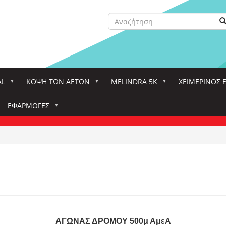
Αναζήτηση
Α
Search
AL
ΚΌΨΗ ΤΩΝ ΑΕΤΏΝ
MELINDRA 5K
ΧΕΙΜΕΡΙΝΟΣ 
ΕΦΑΡΜΟΓΈΣ
ΑΓΩΝΑΣ
ΔΡΟΜΟΥ
500
μ
ΑμεΑ