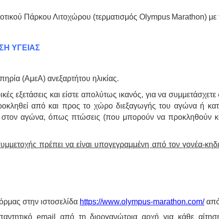
ημοτικού Πάρκου Λιτοχώρου (τερματισμός
Olympus
Marathon
) με
ΣΗ ΥΓΕΙΑΣ
πηρία (ΑμεΑ) ανεξαρτήτου ηλικίας.
ικές εξετάσεις και είστε απολύτως ικανός, για να συμμετάσχε
κληθεί από και προς το χώρο διεξαγωγής του αγώνα ή κατά 
ς στον αγώνα, όπως πτώσεις (που μπορούν να προκληθούν κα
υμμετοχής πρέπει να είναι υπογεγραμμένη από τον γονέα-κη
όρμας στην ιστοσελίδα
https://www.olympus-marathon.com/
από
αντητικό email από τη διοργανώτρια αρχή για κάθε αίτησ