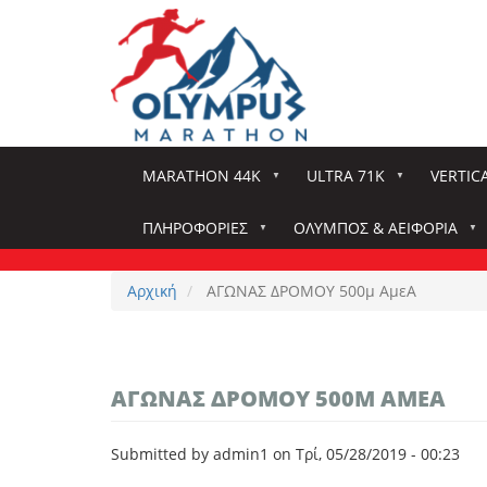
Παράκαμψη
προς
το
κυρίως
περιεχόμενο
MARATHON 44K
ULTRA 71K
VERTIC
ΠΛΗΡΟΦΟΡΊΕΣ
ΌΛΥΜΠΟΣ & ΑΕΙΦΟΡΊΑ
Αρχική
ΑΓΩΝΑΣ ΔΡΟΜΟΥ 500μ ΑμεΑ
ΑΓΩΝΑΣ ΔΡΟΜΟΥ 500Μ ΑΜΕΑ
Submitted by
admin1
on
Τρί, 05/28/2019 - 00:23