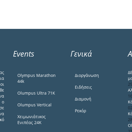
Events
Γενικά
Α
ας
Δ
Olympus Marathon
Διοργάνωση
ια
μ
44k
οι
2
Ειδήσεις
θε
Α
Olumpus Ultra 71K
να
1
Διαμονή
 ο
Κ
Olumpus Vertical
σε
0
Ρεκόρ
να
Κ
Χειμωνιάτικος
κό
2
Ενιπέας 24Κ
O
2