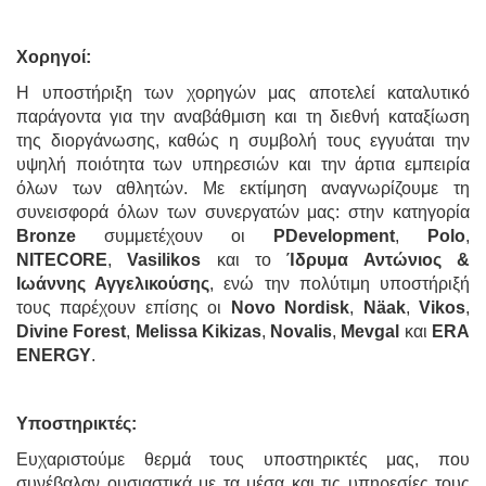
Χορηγοί:
Η υποστήριξη των χορηγών μας αποτελεί καταλυτικό
παράγοντα για την αναβάθμιση και τη διεθνή καταξίωση
της διοργάνωσης, καθώς η συμβολή τους εγγυάται την
υψηλή ποιότητα των υπηρεσιών και την άρτια εμπειρία
όλων των αθλητών. Με εκτίμηση αναγνωρίζουμε τη
συνεισφορά όλων των συνεργατών μας: στην κατηγορία
Bronze
συμμετέχουν οι
PDevelopment
,
Polo
,
NITECORE
,
Vasilikos
και το
Ίδρυμα Αντώνιος &
Ιωάννης Αγγελικούσης
, ενώ την πολύτιμη υποστήριξή
τους παρέχουν επίσης οι
Novo Nordisk
,
Näak
,
Vikos
,
Divine Forest
,
Melissa Kikizas
,
Novalis
,
Mevgal
και
ERA
ENERGY
.
Υποστηρικτές:
Ευχαριστούμε θερμά τους υποστηρικτές μας, που
συνέβαλαν ουσιαστικά με τα μέσα και τις υπηρεσίες τους