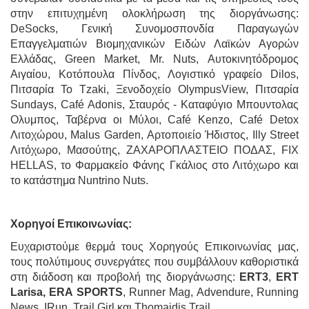
στην επιτυχημένη ολοκλήρωση της διοργάνωσης:
DeSocks, Γενική Συνομοσπονδία Παραγωγών
Επαγγελματιών Βιομηχανικών Ειδών Λαϊκών Αγορών
Ελλάδας, Green Market, Mr. Nuts, Αυτοκινητόδρομος
Αιγαίου, Κοτόπουλα Πίνδος, Λογιστικό γραφείο Dilos,
Πιτσαρία Το Tzaki, Ξενοδοχείο OlympusView, Πιτσαρία
Sundays, Café Adonis, Σταυρός - Καταφύγιο Μπουντολας
Ολυμπος, Ταβέρνα οι Mύλοι, Café Kenzo, Café Detox
Λιτοχώρου, Malus Garden, Αρτοποιείο Ήδιστος, Illy Street
Λιτόχωρο, Μασούτης, ΖΑΧΑΡΟΠΛΑΣΤΕΙΟ ΠΟΔΑΣ, FIX
HELLAS, το Φαρμακείο Φάνης Γκάλιος στο Λιτόχωρο και
το κατάστημα Nuntrino Nuts.
Χορηγοί Επικοινωνίας:
Ευχαριστούμε θερμά τους Χορηγούς Επικοινωνίας μας,
τους πολύτιμους συνεργάτες που συμβάλλουν καθοριστικά
στη διάδοση και προβολή της διοργάνωσης:
ERT3
,
ERT
Larisa,
ERA SPORTS
, Runner Mag, Advendure, Running
News, IRun, Trail Girl και Thomaidis Trail.