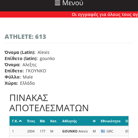
Μενού
Οι εγγραφές για όλους τους αγών
ATHLETE: 613
Όνομα (Latin)
Alexis
Επίθετο (latin)
gounko
Όνομα
Αλεξης
Επίθετο
ΓΚΟΥΝΚΟ
Φύλλο
Male
Χώρα
Ελλάδα
ΠΙΝΑΚΑΣ
ΑΠΟΤΕΛΕΣΜΑΤΩΝ
Γ.Κ.
Έτος
Bib
Κατ.
Αθλητής
Φ
Εθνικότητα
Ομάδα/
1
2004
177
M
GOUNKO
Alexis
M
GRC
EOS Ac