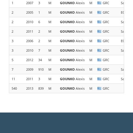
1
2007
3
M
GOUNKO
Alexis
M
GRC
Salomo
2
2005
1
M
GOUNKO
Alexis
M
GRC
EOS Me
2
2010
6
M
GOUNKO
Alexis
M
GRC
Salomo
2
2011
2
M
GOUNKO
Alexis
M
GRC
Salomo
3
2006
2
M
GOUNKO
Alexis
M
GRC
EOS Me
3
2010
7
M
GOUNKO
Alexis
M
GRC
Salomo
5
2012
34
M
GOUNKO
Alexis
M
GRC
7
2009
910
M
GOUNKO
Alexis
M
GRC
Salomo
11
2011
3
M
GOUNKO
Alexis
M
GRC
Salomon
540
2013
839
M
GOUNKO
Alexis
M
GRC