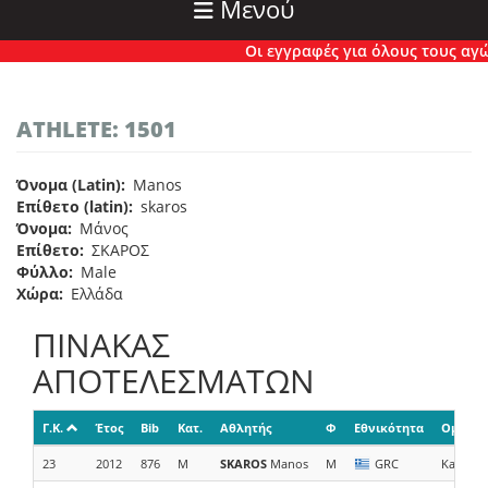
Μενού
Οι εγγραφές για όλους τους αγώνε
ATHLETE: 1501
Όνομα (Latin)
Manos
Επίθετο (latin)
skaros
Όνομα
Μάνος
Επίθετο
ΣΚΑΡΟΣ
Φύλλο
Male
Χώρα
Ελλάδα
ΠΙΝΑΚΑΣ
ΑΠΟΤΕΛΕΣΜΑΤΩΝ
Γ.Κ.
Έτος
Bib
Κατ.
Αθλητής
Φ
Εθνικότητα
Ομάδα/
23
2012
876
M
SKAROS
Manos
M
GRC
Kasimis