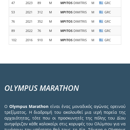
47
2023
89
M
MPITOS
DIMITRIS
M
GRC
Σ.Δ.
53
2021
312
M
MPITOS
DIMITRIS
M
GRC
Σ.Δ.
76
2021
352
M
MPITOS
DIMITRIS
M
GRC
89
2022
76
M
MPITOS
DIMITRIS
M
GRC
Σ.Δ.
102
2016
910
M
MPITOS
DIMITRIS
M
GRC
Mets
OLYMPUS MARATHON
Ο
Olympus Marathon
είναι ένας μοναδικός αγώνας ορεινού
τρεξίματος. Η διαδρομή του ακολουθεί μια ιερή πορεία της
αρχαιότητας, τότε που οι προσκυνητές της πόλης του Δίου
ανηφόριζαν κάθε καλοκαίρι στις κορυφές του Ολύμπου για να
τιμήσουν τον υπέρτατο θεό τους, το Δία. Σήμερα ο Olympus