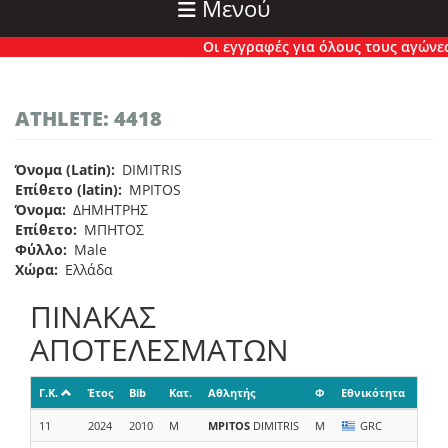
Μενού
Οι εγγραφές για όλους τους αγώνες έ
ATHLETE: 4418
Όνομα (Latin)
DIMITRIS
Επίθετο (latin)
MPITOS
Όνομα
ΔΗΜΗΤΡΗΣ
Επίθετο
ΜΠΗΤΟΣ
Φύλλο
Male
Χώρα
Ελλάδα
ΠΙΝΑΚΑΣ
ΑΠΟΤΕΛΕΣΜΑΤΩΝ
Γ.Κ.
Έτος
Bib
Κατ.
Αθλητής
Φ
Εθνικότητα
Ομά
11
2024
2010
M
MPITOS
DIMITRIS
M
GRC
Σ. Δ