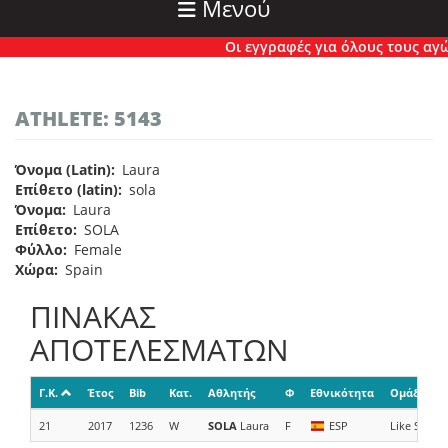
Μενού
Οι εγγραφές για όλους τους αγώνε
ATHLETE: 5143
Όνομα (Latin)
Laura
Επίθετο (latin)
sola
Όνομα
Laura
Επίθετο
SOLA
Φύλλο
Female
Χώρα
Spain
ΠΙΝΑΚΑΣ
ΑΠΟΤΕΛΕΣΜΑΤΩΝ
Γ.Κ.
Έτος
Bib
Κατ.
Αθλητής
Φ
Εθνικότητα
Ομάδα/Χο
21
2017
1236
W
SOLA
Laura
F
ESP
Like Sport 