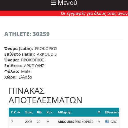
Μενού
Οι εγγραφές για όλους τους αγώνες 
ATHLETE: 30259
Όνομα (Latin)
PROKOPIOS
Επίθετο (latin)
ARKOUDIS
Όνομα
ΠΡΟΚΟΠΙΟΣ
Επίθετο
ΑΡΚΟΥΔΗΣ
Φύλλο
Male
Χώρα
Ελλάδα
ΠΙΝΑΚΑΣ
ΑΠΟΤΕΛΕΣΜΑΤΩΝ
Γ.Κ.
Έτος
Bib
Κατ.
Αθλητής
Φ
Εθνικότητα
7
2006
20
M
ARKOUDIS
PROKOPIOS
M
GRC