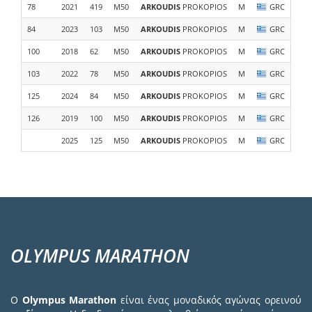
78
2021
419
M50
ARKOUDIS
PROKOPIOS
M
GRC
84
2023
103
M50
ARKOUDIS
PROKOPIOS
M
GRC
100
2018
62
M50
ARKOUDIS
PROKOPIOS
M
GRC
103
2022
78
M50
ARKOUDIS
PROKOPIOS
M
GRC
125
2024
84
M50
ARKOUDIS
PROKOPIOS
M
GRC
126
2019
100
M50
ARKOUDIS
PROKOPIOS
M
GRC
2025
125
M50
ARKOUDIS
PROKOPIOS
M
GRC
OLYMPUS MARATHON
Ο
Olympus Marathon
είναι ένας μοναδικός αγώνας ορεινού