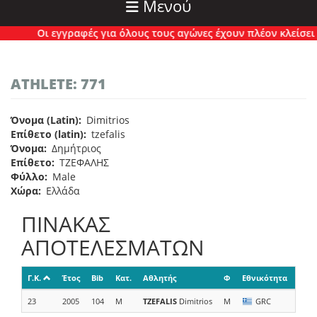
Μενού
Οι εγγραφές για όλους τους αγώνες έχουν πλέον κλείσει ο
ATHLETE: 771
Όνομα (Latin)
Dimitrios
Επίθετο (latin)
tzefalis
Όνομα
Δημήτριος
Επίθετο
ΤΖΕΦΑΛΗΣ
Φύλλο
Male
Χώρα
Ελλάδα
ΠΙΝΑΚΑΣ
ΑΠΟΤΕΛΕΣΜΑΤΩΝ
Γ.Κ.
Έτος
Bib
Κατ.
Αθλητής
Φ
Εθνικότητα
Ομά
23
2005
104
M
TZEFALIS
Dimitrios
M
GRC