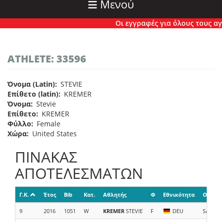
Μενού
Οι εγγραφές για όλους τους αγών
ATHLETE: 33596
Όνομα (Latin)
STEVIE
Επίθετο (latin)
KREMER
Όνομα
Stevie
Επίθετο
KREMER
Φύλλο
Female
Χώρα
United States
ΠΙΝΑΚΑΣ
ΑΠΟΤΕΛΕΣΜΑΤΩΝ
Γ.Κ.
Έτος
Bib
Κατ.
Αθλητής
Φ
Εθνικότητα
Ομάδα
9
2016
1051
W
KREMER
STEVIE
F
DEU
Salomon