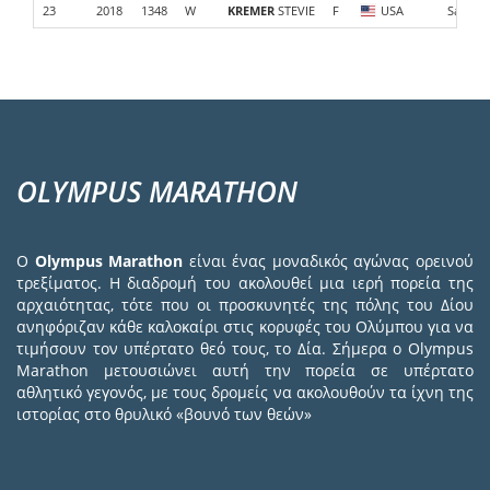
23
2018
1348
W
KREMER
STEVIE
F
USA
Salomon
OLYMPUS MARATHON
Ο
Olympus Marathon
είναι ένας μοναδικός αγώνας ορεινού
τρεξίματος. Η διαδρομή του ακολουθεί μια ιερή πορεία της
αρχαιότητας, τότε που οι προσκυνητές της πόλης του Δίου
ανηφόριζαν κάθε καλοκαίρι στις κορυφές του Ολύμπου για να
τιμήσουν τον υπέρτατο θεό τους, το Δία. Σήμερα ο Olympus
Marathon μετουσιώνει αυτή την πορεία σε υπέρτατο
αθλητικό γεγονός, με τους δρομείς να ακολουθούν τα ίχνη της
ιστορίας στο θρυλικό «βουνό των θεών»