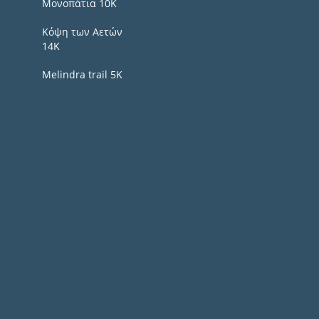
Μονοπάτια 10Κ
Κόψη των Αετών
14Κ
Melindra trail 5Κ