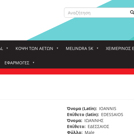
Αναζήτηση
Α
Search
AL
ΚΌΨΗ ΤΩΝ ΑΕΤΏΝ
MELINDRA 5K
ΧΕΙΜΕΡΙΝΟΣ 
ΕΦΑΡΜΟΓΈΣ
Όνομα (Latin)
IOANNIS
Επίθετο (latin)
EDESSAIOS
Όνομα
ΙΩΑΝΝΗΣ
Επίθετο
ΕΔΕΣΣΑΙΟΣ
Φύλλο
Male