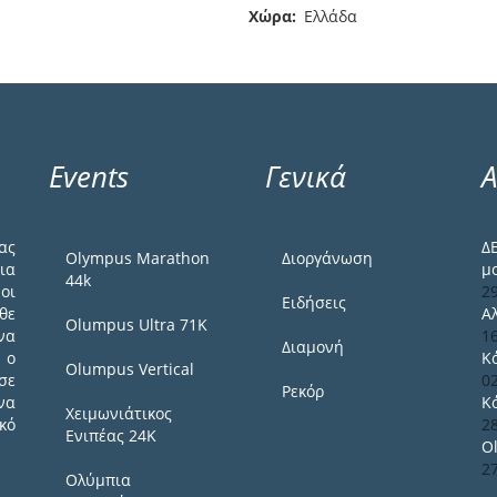
Χώρα
Ελλάδα
Events
Γενικά
Α
ας
Δ
Olympus Marathon
Διοργάνωση
ια
μ
44k
οι
2
Ειδήσεις
θε
Α
Olumpus Ultra 71K
να
1
Διαμονή
 ο
Κ
Olumpus Vertical
σε
0
Ρεκόρ
να
Κ
Χειμωνιάτικος
κό
2
Ενιπέας 24Κ
O
2
Ολύμπια