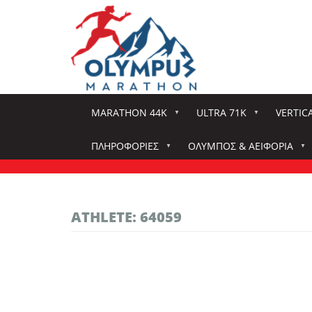
Παράκαμψη
προς
το
κυρίως
περιεχόμενο
MARATHON 44K
ULTRA 71K
VERTIC
ΠΛΗΡΟΦΟΡΊΕΣ
ΌΛΥΜΠΟΣ & ΑΕΙΦΟΡΊΑ
ATHLETE: 64059