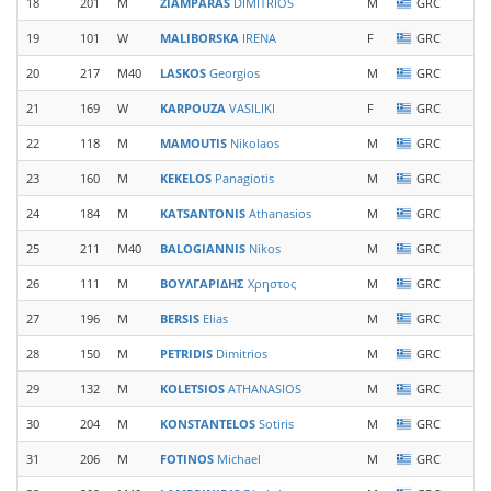
18
201
M
ZIAMPARAS
DIMITRIOS
M
GRC
E
19
101
W
MALIBORSKA
IRENA
F
GRC
A
20
217
M40
LASKOS
Georgios
M
GRC
S
21
169
W
KARPOUZA
VASILIKI
F
GRC
S
22
118
M
MAMOUTIS
Nikolaos
M
GRC
E
23
160
M
KEKELOS
Panagiotis
M
GRC
A
24
184
M
KATSANTONIS
Athanasios
M
GRC
25
211
M40
BALOGIANNIS
Nikos
M
GRC
26
111
M
ΒΟΥΛΓΑΡΙΔΗΣ
Χρηστος
M
GRC
T
27
196
M
BERSIS
Elias
M
GRC
28
150
M
PETRIDIS
Dimitrios
M
GRC
29
132
M
KOLETSIOS
ATHANASIOS
M
GRC
G
30
204
M
KONSTANTELOS
Sotiris
M
GRC
E
31
206
M
FOTINOS
Michael
M
GRC
E