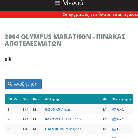
Μενού
Οι εγγραφές για όλους τους αγώνες έ
2004 OLYMPUS MARATHON - ΠΙΝΑΚΑΣ
ΑΠΟΤΕΛΕΣΜΑΤΩΝ
Bib
Αναζήτηση
Γ.Κ.
Bib
Κατ.
Αθλητής
Φ
Εθνικότητα
Ο
1
177
M
GOUNKO
Alexis
M
GRC
E
2
172
M
KALOFYRIS
NIKOLAOS
M
GRC
A
3
176
M
IOANNIDIS
Panagiotis
M
GRC
M