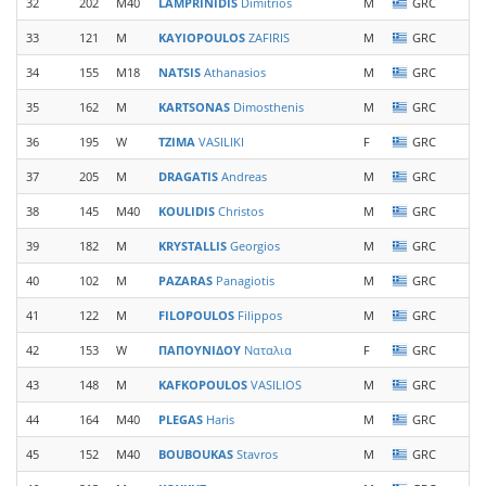
32
202
M40
LAMPRINIDIS
Dimitrios
M
GRC
33
121
M
KAYIOPOULOS
ZAFIRIS
M
GRC
E
34
155
M18
NATSIS
Athanasios
M
GRC
35
162
M
KARTSONAS
Dimosthenis
M
GRC
S
36
195
W
TZIMA
VASILIKI
F
GRC
E
37
205
M
DRAGATIS
Andreas
M
GRC
T
38
145
M40
KOULIDIS
Christos
M
GRC
39
182
M
KRYSTALLIS
Georgios
M
GRC
R
40
102
M
PAZARAS
Panagiotis
M
GRC
41
122
M
FILOPOULOS
Filippos
M
GRC
42
153
W
ΠΑΠΟΥΝΙΔΟΥ
Ναταλια
F
GRC
S
43
148
M
KAFKOPOULOS
VASILIOS
M
GRC
44
164
M40
PLEGAS
Haris
M
GRC
P
45
152
M40
BOUBOUKAS
Stavros
M
GRC