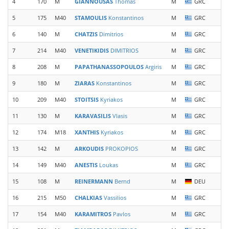
4
170
M
GIANNOUSAS
Thomas
M
GRC
C
5
175
M40
STAMOULIS
Konstantinos
M
GRC
M
6
140
M
CHATZIS
Dimitrios
M
GRC
M
7
214
M40
VENETIKIDIS
DIMITRIOS
M
GRC
A
8
208
M
PAPATHANASSOPOULOS
Argiris
M
GRC
E
9
180
M
ZIARAS
Konstantinos
M
GRC
G
10
209
M40
STOITSIS
Kyriakos
M
GRC
G
11
130
M
KARAVASILIS
Vlasis
M
GRC
C
12
174
M18
XANTHIS
Kyriakos
M
GRC
A
13
142
M
ARKOUDIS
PROKOPIOS
M
GRC
14
149
M40
ANESTIS
Loukas
M
GRC
C
15
108
M
REINERMANN
Bernd
M
DEU
16
215
M50
CHALKIAS
Vassilios
M
GRC
S
17
154
M40
KARAMITROS
Pavlos
M
GRC
O