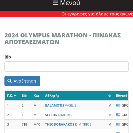
Μενού
Οι εγγραφές για όλους τους αγώνες έ
2024 OLYMPUS MARATHON - ΠΙΝΑΚΑΣ
ΑΠΟΤΕΛΕΣΜΑΤΩΝ
Bib
Αναζήτηση
Γ.Κ.
Bib
Κατ.
Αθλητής
Φ
Εθνικότη
1
2
M
BALAMOTIS
VASILIS
M
GRC
2
1
M
SELETIS
DIMITRIS
M
GRC
3
718
M40
THEODORAKAKOS
DIMITRIOS
M
GRC