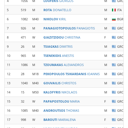
4
1056
M
LOUFEKIS
GIORGOS
M
GRC
5
519
M
ROTA
DONATELLO
M
ITA
6
1082
M40
NIKOLOV
KIRIL
M
BGR
7
926
M
PANAGIOTOPOULOS
PANAGIOTIS
M
GRC
8
471
W
GIAZITZIDOU
CHRISTINA
F
GRC
9
26
M
TSIAGKAS
DIMITRIS
M
GRC
10
965
M
TSENEKIDIS
ANESTIS
M
GRC
11
1086
M
TZOUMAKAS
ALEXANDROS
M
GRC
12
28
M18
PEKOPOULOS TSIKARDANIS
IOANNIS
M
GRC
13
1040
M40
GOUVAILIS
CHRISTOS
M
GRC
14
15
M50
KALOFYRIS
NIKOLAOS
M
GRC
15
32
W
PAPAPOSTOLOU
MARIA
F
GRC
16
1085
M40
ANDROUTSOS
THOMAS
M
GRC
17
998
W
BAROUTI
MARIALENA
F
GRC