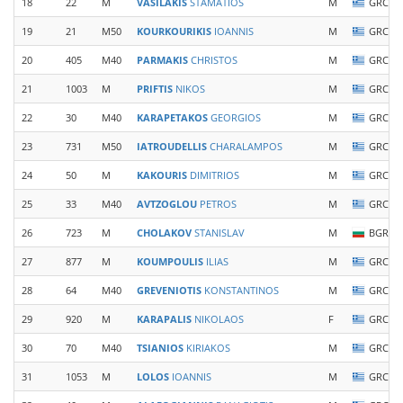
18
22
M
VASILAKIS
STAMATIOS
M
GRC
19
21
M50
KOURKOURIKIS
IOANNIS
M
GRC
20
405
M40
PARMAKIS
CHRISTOS
M
GRC
21
1003
M
PRIFTIS
NIKOS
M
GRC
22
30
M40
KARAPETAKOS
GEORGIOS
M
GRC
23
731
M50
IATROUDELLIS
CHARALAMPOS
M
GRC
24
50
M
KAKOURIS
DIMITRIOS
M
GRC
25
33
M40
AVTZOGLOU
PETROS
M
GRC
26
723
M
CHOLAKOV
STANISLAV
M
BGR
27
877
M
KOUMPOULIS
ILIAS
M
GRC
28
64
M40
GREVENIOTIS
KONSTANTINOS
M
GRC
29
920
M
KARAPALIS
NIKOLAOS
F
GRC
30
70
M40
TSIANIOS
KIRIAKOS
M
GRC
31
1053
M
LOLOS
IOANNIS
M
GRC