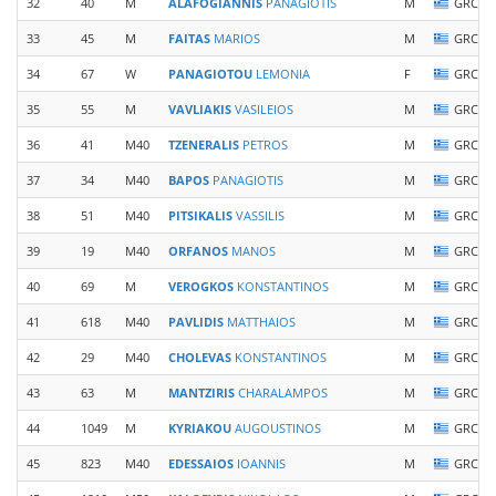
32
40
M
ALAFOGIANNIS
PANAGIOTIS
M
GRC
33
45
M
FAITAS
MARIOS
M
GRC
34
67
W
PANAGIOTOU
LEMONIA
F
GRC
35
55
M
VAVLIAKIS
VASILEIOS
M
GRC
36
41
M40
TZENERALIS
PETROS
M
GRC
37
34
M40
BAPOS
PANAGIOTIS
M
GRC
38
51
M40
PITSIKALIS
VASSILIS
M
GRC
39
19
M40
ORFANOS
MANOS
M
GRC
40
69
M
VEROGKOS
KONSTANTINOS
M
GRC
41
618
M40
PAVLIDIS
MATTHAIOS
M
GRC
42
29
M40
CHOLEVAS
KONSTANTINOS
M
GRC
43
63
M
MANTZIRIS
CHARALAMPOS
M
GRC
44
1049
M
KYRIAKOU
AUGOUSTINOS
M
GRC
45
823
M40
EDESSAIOS
IOANNIS
M
GRC