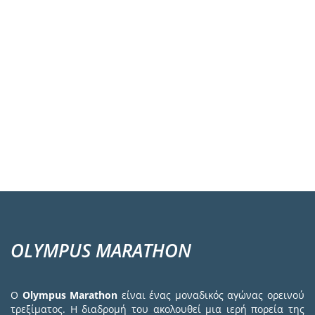
OLYMPUS MARATHON
Ο
Olympus Marathon
είναι ένας μοναδικός αγώνας ορεινού
τρεξίματος. Η διαδρομή του ακολουθεί μια ιερή πορεία της