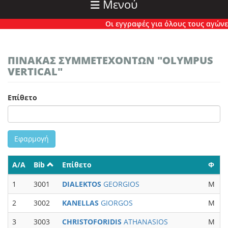
Μενού
Οι εγγραφές για όλους τους αγώνες έ
ΠΙΝΑΚΑΣ ΣΥΜΜΕΤΕΧΟΝΤΩΝ "OLYMPUS
VERTICAL"
Επίθετο
Εφαρμογή
Α/Α
Bib
Επίθετο
Φ
Κ
1
3001
DIALEKTOS
GEORGIOS
M
M
2
3002
KANELLAS
GIORGOS
M
3
3003
CHRISTOFORIDIS
ATHANASIOS
M
M