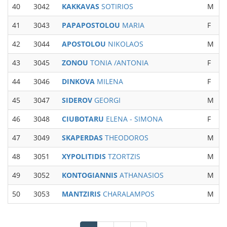
40
3042
KAKKAVAS
SOTIRIOS
M
M
41
3043
PAPAPOSTOLOU
MARIA
F
42
3044
APOSTOLOU
NIKOLAOS
M
M
43
3045
ZONOU
TONIA /ANTONIA
F
W
44
3046
DINKOVA
MILENA
F
W
45
3047
SIDEROV
GEORGI
M
M
46
3048
CIUBOTARU
ELENA - SIMONA
F
W
47
3049
SKAPERDAS
THEODOROS
M
M
48
3051
XYPOLITIDIS
TZORTZIS
M
49
3052
KONTOGIANNIS
ATHANASIOS
M
M
50
3053
MANTZIRIS
CHARALAMPOS
M
M
Σελιδοποίηση