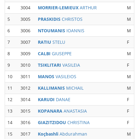
4
3004
MORRIER-LEMIEUX
ARTHUR
M
M
5
3005
PRASKIDIS
CHRISTOS
M
M
6
3006
NTOUMANIS
IOANNIS
M
7
3007
RATIU
STELU
F
8
3009
CALBI
GIUSEPPE
M
M
9
3010
TSIKLITARI
VASILEIA
F
10
3011
MANOS
VASILEIOS
M
11
3012
KALLIMANIS
MICHAIL
M
12
3014
KARUDI
DANAE
F
W
13
3015
KOPANARA
ANASTASIA
F
14
3016
GIAZITZIDOU
CHRISTINA
F
15
3017
Koçbashli
Abdurahman
M
M