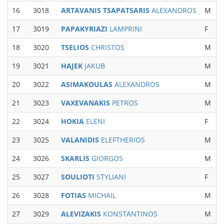
16
3018
ARTAVANIS TSAPATSARIS
ALEXANDROS
M
17
3019
PAPAKYRIAZI
LAMPRINI
F
W
18
3020
TSELIOS
CHRISTOS
M
19
3021
HAJEK
JAKUB
M
M
20
3022
ASIMAKOULAS
ALEXANDROS
M
M
21
3023
VAXEVANAKIS
PETROS
M
M
22
3024
HOKIA
ELENI
F
23
3025
VALANIDIS
ELEFTHERIOS
M
M
24
3026
SKARLIS
GIORGOS
M
M
25
3027
SOULIOTI
STYLIANI
F
26
3028
FOTIAS
MICHAIL
M
M
27
3029
ALEVIZAKIS
KONSTANTINOS
M
M