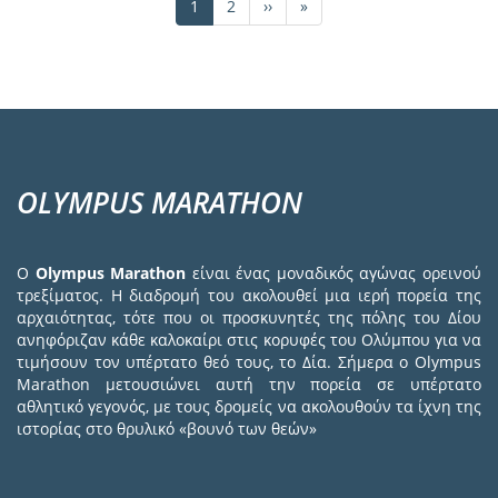
Τρέχουσα
1
Σελίδα
2
Next
››
Last
»
σελίδα
page
page
OLYMPUS MARATHON
Ο
Olympus Marathon
είναι ένας μοναδικός αγώνας ορεινού
τρεξίματος. Η διαδρομή του ακολουθεί μια ιερή πορεία της
αρχαιότητας, τότε που οι προσκυνητές της πόλης του Δίου
ανηφόριζαν κάθε καλοκαίρι στις κορυφές του Ολύμπου για να
τιμήσουν τον υπέρτατο θεό τους, το Δία. Σήμερα ο Olympus
Marathon μετουσιώνει αυτή την πορεία σε υπέρτατο
αθλητικό γεγονός, με τους δρομείς να ακολουθούν τα ίχνη της
ιστορίας στο θρυλικό «βουνό των θεών»