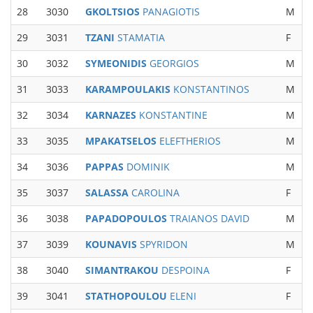
28
3030
GKOLTSIOS
PANAGIOTIS
M
M
29
3031
TZANI
STAMATIA
F
W
30
3032
SYMEONIDIS
GEORGIOS
M
M
31
3033
KARAMPOULAKIS
KONSTANTINOS
M
M
32
3034
KARNAZES
KONSTANTINE
M
M
33
3035
MPAKATSELOS
ELEFTHERIOS
M
34
3036
PAPPAS
DOMINIK
M
35
3037
SALASSA
CAROLINA
F
36
3038
PAPADOPOULOS
TRAIANOS DAVID
M
M
37
3039
KOUNAVIS
SPYRIDON
M
M
38
3040
SIMANTRAKOU
DESPOINA
F
39
3041
STATHOPOULOU
ELENI
F