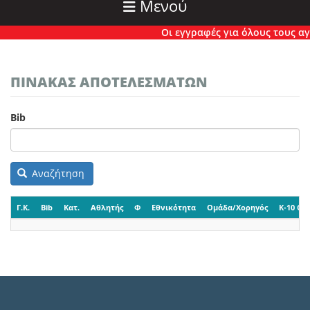
Μενού
Οι εγγραφές για όλους τους αγών
ΠΙΝΑΚΑΣ ΑΠΟΤΕΛΕΣΜΑΤΩΝ
Bib
Αναζήτηση
Γ.Κ.
Bib
Κατ.
Αθλητής
Φ
Εθνικότητα
Ομάδα/Χορηγός
K-10 CP-