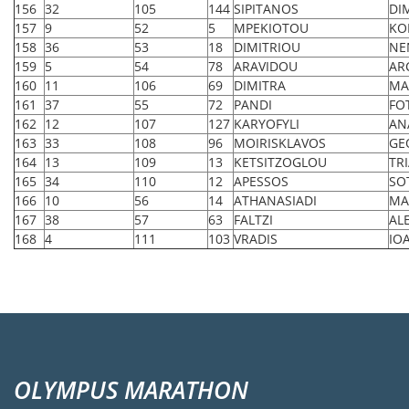
156
32
105
144
SIPITANOS
DI
157
9
52
5
MPEKIOTOU
KO
158
36
53
18
DIMITRIOU
NE
159
5
54
78
ARAVIDOU
AR
160
11
106
69
DIMITRA
MA
161
37
55
72
PANDI
FO
162
12
107
127
KARYOFYLI
AN
163
33
108
96
MOIRISKLAVOS
GE
164
13
109
13
KETSITZOGLOU
TR
165
34
110
12
APESSOS
SO
166
10
56
14
ATHANASIADI
MA
167
38
57
63
FALTZI
AL
168
4
111
103
VRADIS
IO
OLYMPUS MARATHON