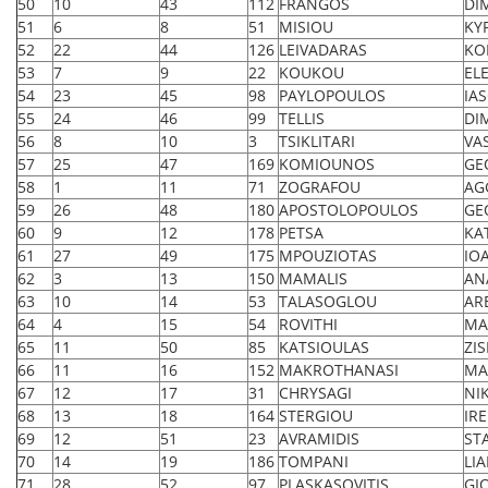
50
10
43
112
FRANGOS
DI
51
6
8
51
MISIOU
KY
52
22
44
126
LEIVADARAS
KO
53
7
9
22
KOUKOU
EL
54
23
45
98
PAYLOPOULOS
IA
55
24
46
99
TELLIS
DI
56
8
10
3
TSIKLITARI
VAS
57
25
47
169
KOMIOUNOS
GE
58
1
11
71
ZOGRAFOU
AGG
59
26
48
180
APOSTOLOPOULOS
GE
60
9
12
178
PETSA
KA
61
27
49
175
MPOUZIOTAS
IO
62
3
13
150
MAMALIS
AN
63
10
14
53
TALASOGLOU
AR
64
4
15
54
ROVITHI
MA
65
11
50
85
KATSIOULAS
ZIS
66
11
16
152
MAKROTHANASI
MA
67
12
17
31
CHRYSAGI
NI
68
13
18
164
STERGIOU
IR
69
12
51
23
AVRAMIDIS
ST
70
14
19
186
TOMPANI
LI
71
28
52
97
PLASKASOVITIS
GI