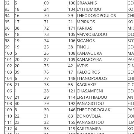
92
5
69
100
GRAVANIS
GE
93
18
24
134
EYTHUMIOU
KO
94
16
70
39
THEODOSOPOULOS
CH
95
17
71
21
MPIRKOS
KO
96
38
72
171
KARKAS
MI
97
18
73
105
AMVROSIADOU
OL
98
19
74
106
SIGANOS
SO
99
19
25
38
FINOU
GE
100
5
26
108
KANAVOURA
MA
101
20
27
109
KANABOYRA
PA
102
20
75
42
AVDIS
DI
103
39
76
17
KALOGIROS
GE
104
6
77
148
THANOPOULOS
CH
105
21
78
55
KAGKAKIS
GI
106
1
28
121
CHASAMPENI
GE
107
21
29
114
EFSTATHIADOU
AN
108
40
79
192
PANAGIOTOU
FIL
109
3
30
146
THEODOROGLAKI
PA
110
22
31
83
BONOVOLIA
SO
111
23
32
155
PANAGIOTOU
ILI
112
4
33
119
KARTSAMPA
KO