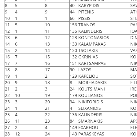
8
5
8
40
KARYPIDIS
SA
9
4
9
44
PITENIS
AT
10
1
1
66
PISSIS
ST
11
5
10
156
TRANOS
PA
12
1
11
135
KALINDERIS
IO
13
6
12
123
KONTONASIOS
DI
14
6
13
133
KALAMPAKAS
NI
15
2
14
130
TSOLAKIS
VA
16
7
15
132
GKRINIAS
KO
17
7
16
151
KARTSAMPAS
NI
18
8
17
90
LAZOS
MA
19
1
2
129
KAPELIOU
SO
20
9
18
8
MORFIADAKIS
FIL
21
2
3
24
KOUTSIMANI
IR
22
10
19
179
KOULIANOS
PO
23
3
20
94
NIKIFORIDIS
NI
24
1
21
4
SEIXANIDIS
KO
25
4
22
136
KALINDERIS
NI
26
11
23
84
SMARNAKIS
AP
27
2
4
149
EXARHOU
EL
28
12
24
143
PARASKEYAS
KO