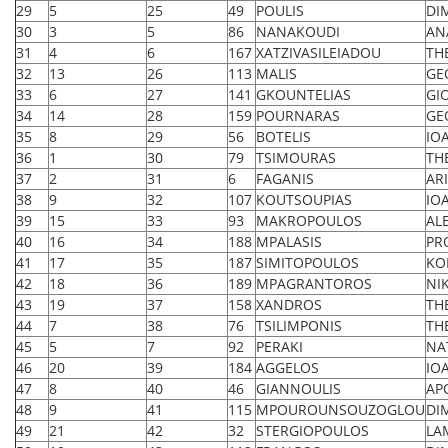
29
5
25
49
POULIS
DI
30
3
5
86
NANAKOUDI
AN
31
4
6
167
XATZIVASILEIADOU
TH
32
13
26
113
MALIS
GE
33
6
27
141
GKOUNTELIAS
GI
34
14
28
159
POURNARAS
GE
35
8
29
56
BOTELIS
IO
36
1
30
79
TSIMOURAS
TH
37
2
31
6
FAGANIS
ARI
38
9
32
107
KOUTSOUPIAS
IO
39
15
33
93
MAKROPOULOS
AL
40
16
34
188
MPALASIS
PR
41
17
35
187
SIMITOPOULOS
KO
42
18
36
189
MPAGRANTOROS
NI
43
19
37
158
XANDROS
TH
44
7
38
76
TSILIMPONIS
TH
45
5
7
92
PERAKI
NA
46
20
39
184
AGGELOS
IO
47
8
40
46
GIANNOULIS
AP
48
9
41
115
MPOUROUNSOUZOGLOU
DI
49
21
42
32
STERGIOPOULOS
LA