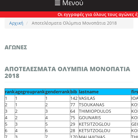
Μενού
Οι εγγραφές για όλους τους αγώνες έχουν πλέ
Αρχική
Αποτελέσματα Ολύμπια Μονοπάτια 2018
ΑΓΏΝΕΣ
ΑΠΟΤΕΛΈΣΜΑΤΑ ΟΛΎΜΠΙΑ ΜΟΝΟΠΆΤΙΑ
2018
rank
agegrouprank
genderrank
bib
lastname
fi
1
1
1
142
VASILAS
IO
2
1
2
77
TSOUKANAS
KO
3
2
3
64
THIMIOPOULOS
KO
4
2
4
75
GOUNARIS
KO
5
3
5
29
KETSITZOGLOU
GE
6
4
6
28
KETSITZOGLOU
KO
7
3
7
170
MALIAXOVAS
TH