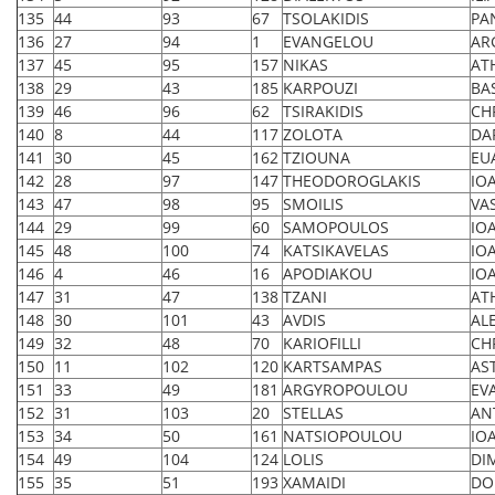
135
44
93
67
TSOLAKIDIS
PA
136
27
94
1
EVANGELOU
AR
137
45
95
157
NIKAS
AT
138
29
43
185
KARPOUZI
BA
139
46
96
62
TSIRAKIDIS
CH
140
8
44
117
ZOLOTA
DA
141
30
45
162
TZIOUNA
EU
142
28
97
147
THEODOROGLAKIS
IO
143
47
98
95
SMOILIS
VAS
144
29
99
60
SAMOPOULOS
IO
145
48
100
74
KATSIKAVELAS
IO
146
4
46
16
APODIAKOU
IO
147
31
47
138
TZANI
AT
148
30
101
43
AVDIS
ALE
149
32
48
70
KARIOFILLI
CH
150
11
102
120
KARTSAMPAS
AS
151
33
49
181
ARGYROPOULOU
EV
152
31
103
20
STELLAS
AN
153
34
50
161
NATSIOPOULOU
IO
154
49
104
124
LOLIS
DI
155
35
51
193
XAMAIDI
DO