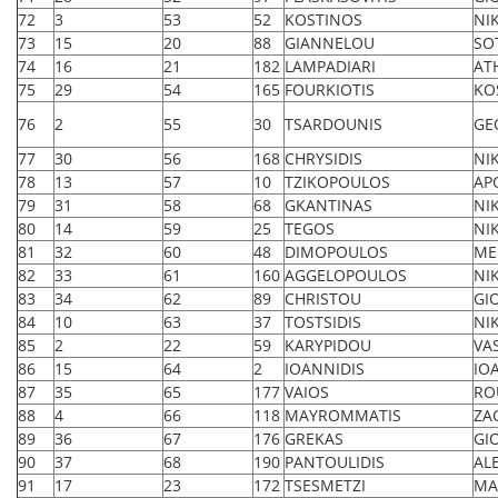
72
3
53
52
KOSTINOS
NI
73
15
20
88
GIANNELOU
SO
74
16
21
182
LAMPADIARI
AT
75
29
54
165
FOURKIOTIS
KO
76
2
55
30
TSARDOUNIS
GE
77
30
56
168
CHRYSIDIS
NI
78
13
57
10
TZIKOPOULOS
AP
79
31
58
68
GKANTINAS
NI
80
14
59
25
TEGOS
NI
81
32
60
48
DIMOPOULOS
ME
82
33
61
160
AGGELOPOULOS
NI
83
34
62
89
CHRISTOU
GI
84
10
63
37
TOSTSIDIS
NI
85
2
22
59
KARYPIDOU
VA
86
15
64
2
IOANNIDIS
IO
87
35
65
177
VAIOS
RO
88
4
66
118
MAYROMMATIS
ZA
89
36
67
176
GREKAS
GI
90
37
68
190
PANTOULIDIS
AL
91
17
23
172
TSESMETZI
MA