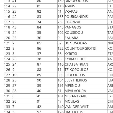
113
41
80
139
DIMOPOULOS
AL
114
22
81
116
ASIKIS
ST
115
23
82
41
VRAKAS
AN
116
42
83
163
POURSANIDIS
PA
117
2
34
73
CHARIZAI
JET
118
43
84
145
PANAGOS
ST
119
24
35
102
KOUSIDOU
TA
120
25
36
9
SALIARA
AS
121
7
85
82
BONOVOLIAS
NI
122
8
86
122
KOUNTOURGIOTIS
KO
123
3
37
58
KYRITSI
ST
124
26
38
15
KYRIAKOUDI
AN
125
24
87
110
CHATSATRIAN
AR
126
9
88
11
TZIKOPOULOS
KO
127
10
89
50
ILIOPOULOS
CH
128
25
90
104
ELEYTHERIOS
ILI
129
27
39
191
MPENOU
AR
130
28
40
81
MPALAOURA
VA
131
6
41
101
NERANTZAKI
EY
132
26
91
47
MOULAS
CH
133
7
42
140
VAN DER WILT
AM
134
3
92
128
DIALEKTOS
ILI