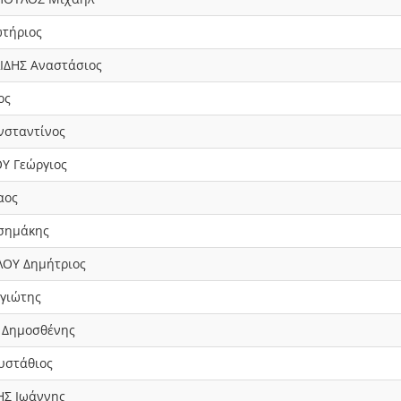
τήριος
ΔΗΣ Αναστάσιος
ος
σταντίνος
Υ Γεώργιος
αος
σημάκης
ΟΥ Δημήτριος
γιώτης
 Δημοσθένης
υστάθιος
Σ Ιωάννης