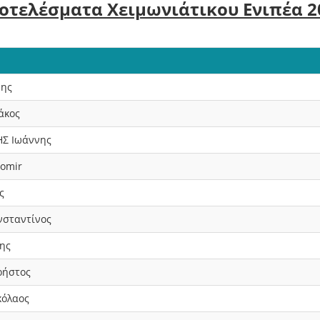
οτελέσματα Χειμωνιάτικου Ενιπέα 2
νης
άκος
Σ Ιωάννης
omir
ς
σταντίνος
ης
ρήστος
κόλαος