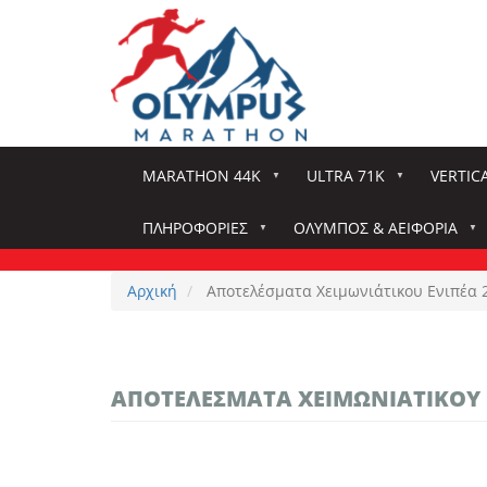
Παράκαμψη
προς
το
κυρίως
περιεχόμενο
MARATHON 44K
ULTRA 71K
VERTIC
ΠΛΗΡΟΦΟΡΊΕΣ
ΌΛΥΜΠΟΣ & ΑΕΙΦΟΡΊΑ
Αρχική
Αποτελέσματα Χειμωνιάτικου Ενιπέα 
ΑΠΟΤΕΛΈΣΜΑΤΑ ΧΕΙΜΩΝΙΆΤΙΚΟΥ 