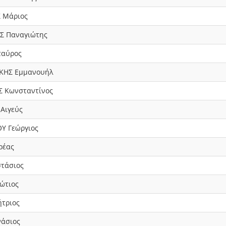
 Μάριος
Σ Παναγιώτης
ταύρος
ΚΗΣ Εμμανουήλ
 Κωνσταντίνος
Αιγεύς
Υ Γεώργιος
ρέας
στάσιος
ώτιος
τριος
άσιος