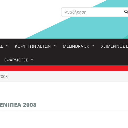
Αναζήτηση
Α
Search
AL
ΚΌΨΗ ΤΩΝ ΑΕΤΏΝ
MELINDRA 5K
ΧΕΙΜΕΡΙΝΟΣ 
ΕΦΑΡΜΟΓΈΣ
2008
ΕΝΙΠΈΑ 2008