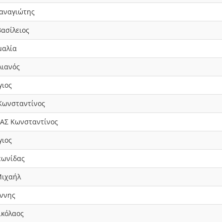
αναγιώτης
ασίλειος
μαλία
λιανός
γιος
Κωνσταντίνος
ΑΣ Κωνσταντίνος
γιος
εωνίδας
Μιχαήλ
ννης
κόλαος