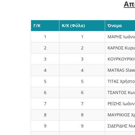
Απ
Γ/Κ
Κ/Κ (Φύλο)
Όνομα
1
1
ΜΑΡΗΣ Ιωάν
2
2
ΚΑΡΛΟΣ Κυρι
3
3
ΚΟΥΡΚΟΥΡΙΚΗ
4
4
MATRAS Slaw
5
5
ΤΙΤΑΣ Χρήστο
6
6
ΤΣΑΝΤΟΣ Κων
7
7
ΡΕΪΖΗΣ Ιωάνν
8
8
ΜΑΥΡΙΚΙΟΣ Χ
9
9
ΣΙΔΕΡΙΔΗΣ Νι