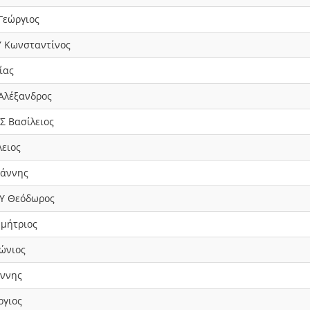
Γεώργιος
 Κωνσταντίνος
ίας
Αλέξανδρος
 Βασίλειος
ειος
ωάννης
Υ Θεόδωρος
μήτριος
ώνιος
ννης
ργιος