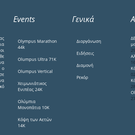
Events
Γενικά
Α
ας
Δ
Olympus Marathon
Διοργάνωση
ια
μ
44k
οι
2
Ειδήσεις
θε
Α
Olumpus Ultra 71K
να
1
Διαμονή
 ο
Κ
Olumpus Vertical
σε
0
Ρεκόρ
να
Κ
Χειμωνιάτικος
κό
2
Ενιπέας 24Κ
O
2
Ολύμπια
Μονοπάτια 10Κ
Κόψη των Αετών
14Κ