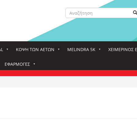
Αναζήτηση
Α
Search
AL
ΚΌΨΗ ΤΩΝ ΑΕΤΏΝ
MELINDRA 5K
ΧΕΙΜΕΡΙΝΟΣ 
ΕΦΑΡΜΟΓΈΣ