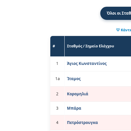
Όλοι οι Στα
💡 Κάντ
#
Σταθμός / Σημείο Ελέγχου
1
Άγιος Κωνσταντίνος
1a
Ίταμος
2
Κορομηλιά
3
Μπάρα
4
Πετρόστρουγκα