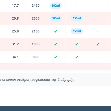
17.7
2450
-
-
300ml
20.8
2650
-
300ml
150ml
✔
25.0
2100
-
150ml
✔
✔
✔
31.2
1050
✔
✔
34.1
890
-
✔
✔
41.0
710
-
ι οι κύριοι σταθμοί τροφοδοσίας της διαδρομής.
✔
44.0
320
-
-