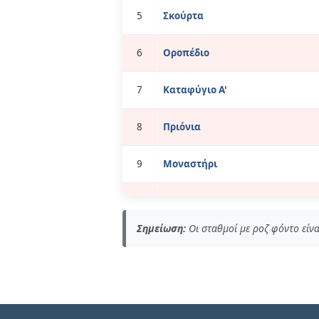
5
Σκούρτα
6
Οροπέδιο
7
Καταφύγιο Α'
8
Πριόνια
9
Μοναστήρι
10
Ζηλνιά
Σημείωση:
Οι σταθμοί με ροζ φόντο είνα
Τερμ.
Λιτόχωρο