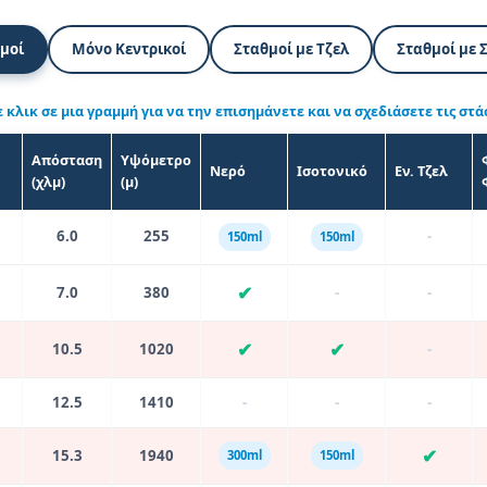
θμοί
Μόνο Κεντρικοί
Σταθμοί με Τζελ
Σταθμοί με 
ε κλικ σε μια γραμμή για να την επισημάνετε και να σχεδιάσετε τις στάσ
Απόσταση
Υψόμετρο
Νερό
Ισοτονικό
Εν. Τζελ
(χλμ)
(μ)
6.0
255
-
150ml
150ml
✔
7.0
380
-
-
✔
✔
10.5
1020
-
12.5
1410
-
-
-
✔
15.3
1940
300ml
150ml