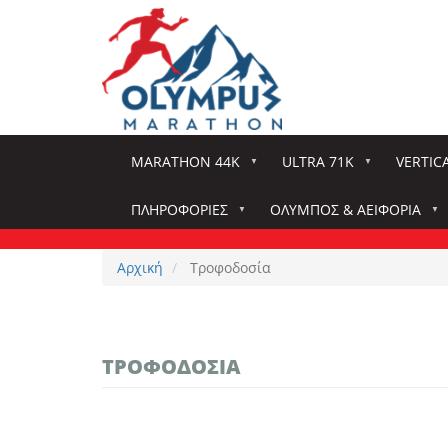
Παράκαμψη
προς
το
κυρίως
περιεχόμενο
MARATHON 44K
ULTRA 71K
VERTIC
ΠΛΗΡΟΦΟΡΊΕΣ
ΌΛΥΜΠΟΣ & ΑΕΙΦΟΡΊΑ
Αρχική
Τροφοδοσία
ΤΡΟΦΟΔΟΣΊΑ