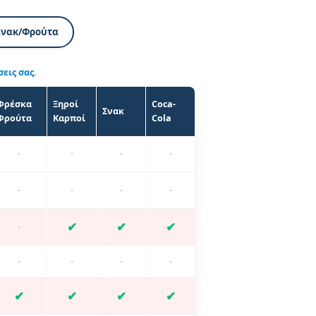
Σνακ/Φρούτα
εις σας.
Φρέσκα
Ξηροί
Coca-
Σνακ
Φρούτα
Καρποί
Cola
-
-
-
-
-
-
-
-
✔
✔
✔
-
-
-
-
-
✔
✔
✔
✔