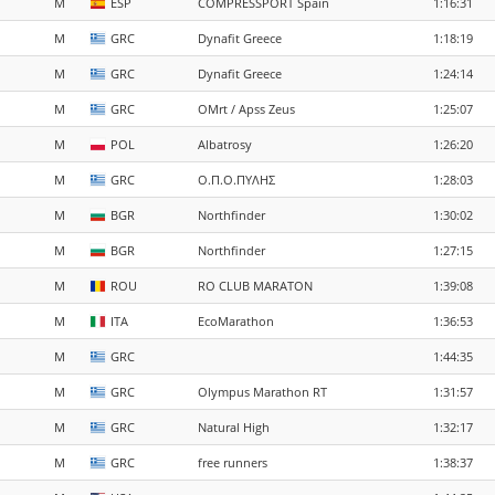
M
ESP
COMPRESSPORT Spain
1:16:31
M
GRC
Dynafit Greece
1:18:19
M
GRC
Dynafit Greece
1:24:14
M
GRC
OMrt / Apss Zeus
1:25:07
M
POL
Albatrosy
1:26:20
M
GRC
Ο.Π.Ο.ΠΥΛΗΣ
1:28:03
M
BGR
Northfinder
1:30:02
M
BGR
Northfinder
1:27:15
M
ROU
RO CLUB MARATON
1:39:08
M
ITA
EcoMarathon
1:36:53
M
GRC
1:44:35
M
GRC
Olympus Marathon RT
1:31:57
M
GRC
Natural High
1:32:17
M
GRC
free runners
1:38:37