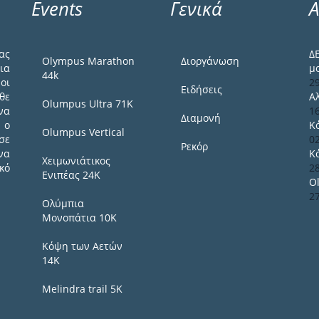
Events
Γενικά
Α
ας
Δ
Olympus Marathon
Διοργάνωση
ια
μ
44k
οι
2
Ειδήσεις
θε
Α
Olumpus Ultra 71K
να
1
Διαμονή
 ο
Κ
Olumpus Vertical
σε
0
Ρεκόρ
να
Κ
Χειμωνιάτικος
κό
2
Ενιπέας 24Κ
O
2
Ολύμπια
Μονοπάτια 10Κ
Κόψη των Αετών
14Κ
Melindra trail 5Κ