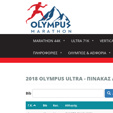
Παράκαμψη
προς
το
κυρίως
περιεχόμενο
MARATHON 44K
ULTRA 71K
VERTIC
ΠΛΗΡΟΦΟΡΊΕΣ
ΌΛΥΜΠΟΣ & ΑΕΙΦΟΡΊΑ
2018 OLYMPUS ULTRA - ΠΙΝΑΚΑ
Bib
Γ.Κ.
Bib
Κατ.
Αθλητής