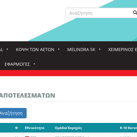
Αναζήτηση
Α
Search
AL
ΚΌΨΗ ΤΩΝ ΑΕΤΏΝ
MELINDRA 5K
ΧΕΙΜΕΡΙΝΟΣ 
ΕΦΑΡΜΟΓΈΣ
Σ ΑΠΟΤΕΛΕΣΜΑΤΩΝ
Αναζήτηση
Φ
Εθνικότητα
Ομάδα/Χορηγός
K-10 Koro