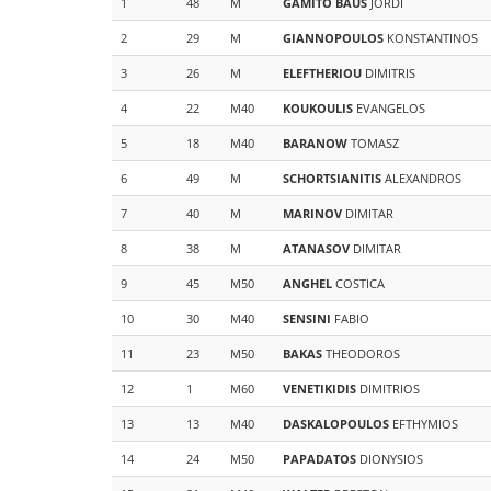
1
48
M
GAMITO BAUS
JORDI
2
29
M
GIANNOPOULOS
KONSTANTINOS
3
26
M
ELEFTHERIOU
DIMITRIS
4
22
M40
KOUKOULIS
EVANGELOS
5
18
M40
BARANOW
TOMASZ
6
49
M
SCHORTSIANITIS
ALEXANDROS
7
40
M
MARINOV
DIMITAR
8
38
M
ATANASOV
DIMITAR
9
45
M50
ANGHEL
COSTICA
10
30
M40
SENSINI
FABIO
11
23
M50
BAKAS
THEODOROS
12
1
M60
VENETIKIDIS
DIMITRIOS
13
13
M40
DASKALOPOULOS
EFTHYMIOS
14
24
M50
PAPADATOS
DIONYSIOS