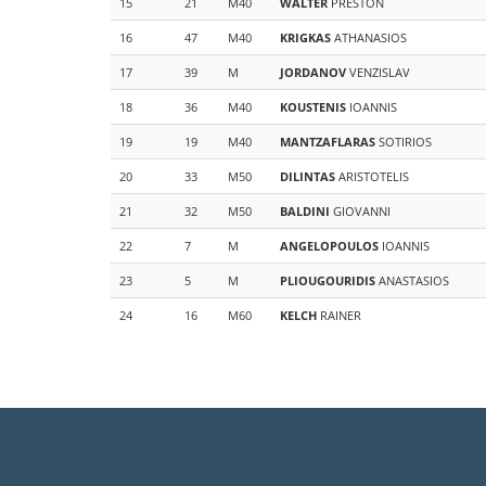
15
21
M40
WALTER
PRESTON
16
47
M40
KRIGKAS
ATHANASIOS
17
39
M
JORDANOV
VENZISLAV
18
36
M40
KOUSTENIS
IOANNIS
19
19
M40
MANTZAFLARAS
SOTIRIOS
20
33
M50
DILINTAS
ARISTOTELIS
21
32
M50
BALDINI
GIOVANNI
22
7
M
ANGELOPOULOS
IOANNIS
23
5
M
PLIOUGOURIDIS
ANASTASIOS
24
16
M60
KELCH
RAINER