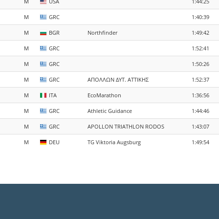
M
USA
1:44:25
M
GRC
1:40:39
M
BGR
Northfinder
1:49:42
M
GRC
1:52:41
M
GRC
1:50:26
M
GRC
ΑΠΟΛΛΩΝ ΔΥΤ. ΑΤΤΙΚΗΣ
1:52:37
M
ITA
EcoMarathon
1:36:56
M
GRC
Athletic Guidance
1:44:46
M
GRC
APOLLON TRIATHLON RODOS
1:43:07
M
DEU
TG Viktoria Augsburg
1:49:54