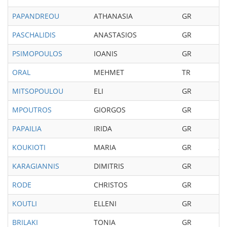
PAPANDREOU
ATHANASIA
GR
19
PASCHALIDIS
ANASTASIOS
GR
19
PSIMOPOULOS
IOANIS
GR
19
ORAL
MEHMET
TR
19
MITSOPOULOU
ELI
GR
19
MPOUTROS
GIORGOS
GR
19
PAPAILIA
IRIDA
GR
19
KOUKIOTI
MARIA
GR
20
KARAGIANNIS
DIMITRIS
GR
19
RODE
CHRISTOS
GR
19
KOUTLI
ELLENI
GR
19
BRILAKI
TONIA
GR
19