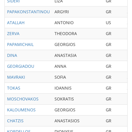
SIDERI
LIZA
GR
19
PAPAKONSTANTINOU
ARGYRI
GR
20
ATALLAH
ANTONIO
US
20
ZERVA
THEODORA
GR
19
PAPAMICHAIL
GEORGIOS
GR
19
DINA
ANASTASIA
GR
19
GEORGIADOU
ANNA
GR
19
MAVRAKI
SOFIA
GR
20
TOKAS
IOANNIS
GR
20
MOSCHOVAKOS
SOKRATIS
GR
19
KALOUMENOS
GEORGIOS
GR
19
CHATZIS
ANASTASIOS
GR
19
KORDELLOS
DIONYSIS
GR
20