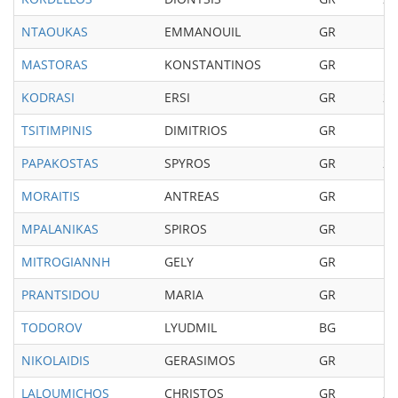
NTAOUKAS
EMMANOUIL
GR
19
MASTORAS
KONSTANTINOS
GR
19
KODRASI
ERSI
GR
20
TSITIMPINIS
DIMITRIOS
GR
19
PAPAKOSTAS
SPYROS
GR
20
MORAITIS
ANTREAS
GR
19
MPALANIKAS
SPIROS
GR
19
MITROGIANNH
GELY
GR
19
PRANTSIDOU
MARIA
GR
19
TODOROV
LYUDMIL
BG
19
NIKOLAIDIS
GERASIMOS
GR
19
LALOUMICHOS
CHRISTOS
GR
20