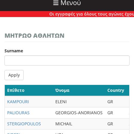
Μενού
Οι εγγραφές για όλους τους αγώνες έχουν π
ΜΗΤΡΏΟ ΑΘΛΗΤΏΝ
Surname
Apply
Επίθετο
Όνομα
Country
Bi
KAMPOURI
ELENI
GR
19
PALIOURAS
GEORGIOS-ANDRIANOS
GR
20
STERGIOPOULOS
MICHAIL
GR
20