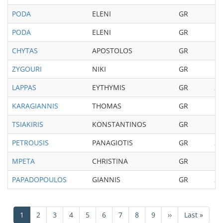
PODA
ELENI
GR
19
PODA
ELENI
GR
19
CHYTAS
APOSTOLOS
GR
19
ZYGOURI
NIKI
GR
19
LAPPAS
EYTHYMIS
GR
20
KARAGIANNIS
THOMAS
GR
19
TSIAKIRIS
KONSTANTINOS
GR
19
PETROUSIS
PANAGIOTIS
GR
20
MPETA
CHRISTINA
GR
19
PAPADOPOULOS
GIANNIS
GR
20
Σελιδοποίηση
Τρέχουσα
1
Σελίδα
2
Σελίδα
3
Σελίδα
4
Σελίδα
5
Σελίδα
6
Σελίδα
7
Σελίδα
8
Σελίδα
9
Next
››
Last
Last »