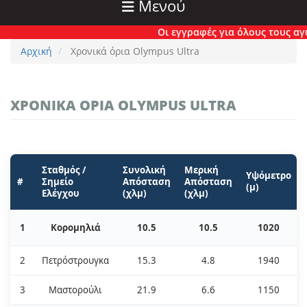
Μενού
Οι εγγραφές για όλους τους αγών
Αρχική
Χρονικά όρια Olympus Ultra
ΧΡΟΝΙΚΆ ΌΡΙΑ OLYMPUS ULTRA
Σταθμός /
Συνολική
Μερική
Υψόμετρο
#
Σημείο
Απόσταση
Απόσταση
(μ)
Ελέγχου
(χλμ)
(χλμ)
1
Κορομηλιά
10.5
10.5
1020
2
Πετρόστρουγκα
15.3
4.8
1940
3
Μαστορούλι
21.9
6.6
1150