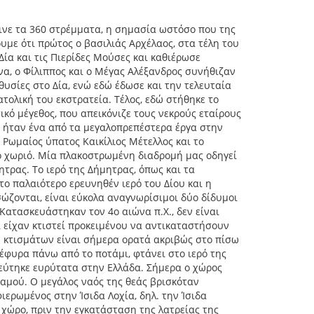
αινε τα 360 στρέμματα, η σημασία ωστόσο που της
υμε ότι πρώτος ο βασιλιάς Αρχέλαος, στα τέλη του
Δία και τις Πιερίδες Μούσες και καθιέρωσε
να, ο Φίλιππος και ο Μέγας Αλέξανδρος συνήθιζαν
θυσίες στο Δία, ενώ εδώ έδωσε και την τελευταία
ατολική του εκστρατεία. Τέλος, εδώ στήθηκε το
κό μέγεθος, που απεικόνιζε τους νεκρούς εταίρους
αι ήταν ένα από τα μεγαλοπρεπέστερα έργα στην
ο Ρωμαίος ύπατος Καικίλιος Μέτελλος και το
ο χωριό. Μία πλακοστρωμένη διαδρομή μας οδηγεί
ητρας. Το ιερό της Δήμητρας, όπως και τα
το παλαιότερο ερευνηθέν ιερό του Δίου και η
σώζονται, είναι εύκολα αναγνωρίσιμοι δύο δίδυμοι
 Κατασκευάστηκαν τον 4ο αιώνα π.Χ., δεν είναι
ί είχαν κτιστεί προκειμένου να αντικαταστήσουν
ν κτισμάτων είναι σήμερα ορατά ακριβώς στο πίσω
έφυρα πάνω από το ποτάμι, φτάνει στο ιερό της
ρεύτηκε ευρύτατα στην Ελλάδα. Σήμερα ο χώρος
αμού. Ο μεγάλος ναός της θεάς βρισκόταν
ιερωμένος στην Ίσιδα Λοχία, δηλ. την Ίσιδα
 χώρο, πριν την εγκατάσταση της λατρείας της