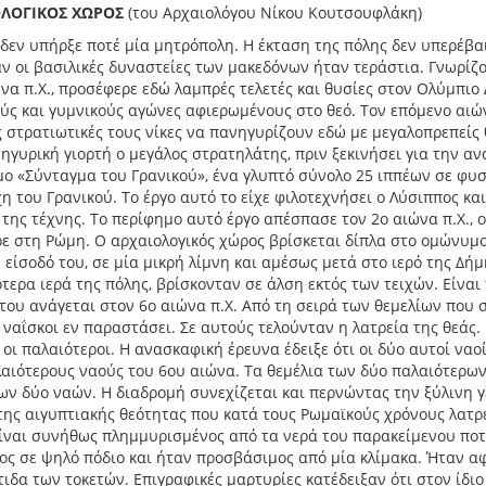
ΟΛΟΓΙΚΟΣ ΧΩΡΟΣ
(του Αρχαιολόγου Νίκου Κουτσουφλάκη)
 δεν υπήρξε ποτέ μία μητρόπολη. Η έκταση της πόλης δεν υπερέβ
ν οι βασιλικές δυναστείες των μακεδόνων ήταν τεράστια. Γνωρίζο
να π.Χ., προσέφερε εδώ λαμπρές τελετές και θυσίες στον Ολύμπιο 
ύς και γυμνικούς αγώνες αφιερωμένους στο θεό. Τον επόμενο αιώ
ς στρατιωτικές τους νίκες να πανηγυρίζουν εδώ με μεγαλοπρεπείς 
ηγυρική γιορτή ο μεγάλος στρατηλάτης, πριν ξεκινήσει για την αν
ο «Σύνταγμα του Γρανικού», ένα γλυπτό σύνολο 25 ιππέων σε φυσι
η του Γρανικού. Το έργο αυτό το είχε φιλοτεχνήσει ο Λύσιππος κ
 της τέχνης. Το περίφημο αυτό έργο απέσπασε τον 2ο αιώνα π.Χ., 
ε στη Ρώμη. Ο αρχαιολογικός χώρος βρίσκεται δίπλα στο ομώνυμ
 είσοδό του, σε μία μικρή λίμνη και αμέσως μετά στο ιερό της Δήμ
τερα ιερά της πόλης, βρίσκονταν σε άλση εκτός των τειχών. Είναι 
του ανάγεται στον 6ο αιώνα π.Χ. Από τη σειρά των θεμελίων που 
 ναΐσκοι εν παραστάσει. Σε αυτούς τελούνταν η λατρεία της θεάς.
οι παλαιότεροι. Η ανασκαφική έρευνα έδειξε ότι οι δύο αυτοί ναο
αιότερους ναούς του 6ου αιώνα. Τα θεμέλια των δύο παλαιότερω
ων δύο ναών. Η διαδρομή συνεχίζεται και περνώντας την ξύλινη γ
 της αιγυπτιακής θεότητας που κατά τους Ρωμαϊκούς χρόνους λατ
ίναι συνήθως πλημμυρισμένος από τα νερά του παρακείμενου ποτ
ος σε ψηλό πόδιο και ήταν προσβάσιμος από μία κλίμακα. Ήταν αφ
ιδα των τοκετών. Επιγραφικές μαρτυρίες κατέδειξαν ότι στον ίδιο