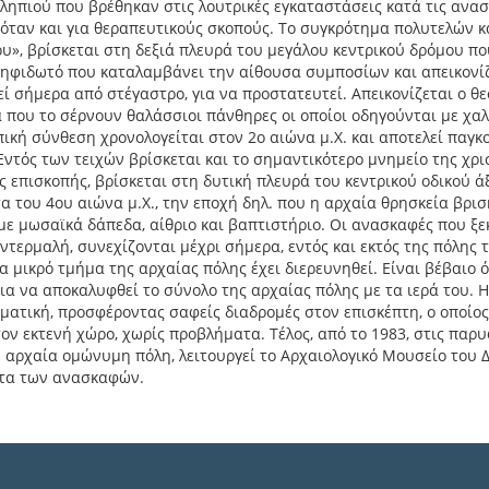
ληπιού που βρέθηκαν στις λουτρικές εγκαταστάσεις κατά τις ανα
όταν και για θεραπευτικούς σκοπούς. Το συγκρότημα πολυτελών 
υ», βρίσκεται στη δεξιά πλευρά του μεγάλου κεντρικού δρόμου πο
ηφιδωτό που καταλαμβάνει την αίθουσα συμποσίων και απεικονίζ
ί σήμερα από στέγαστρο, για να προστατευτεί. Απεικονίζεται ο θ
 που το σέρνουν θαλάσσιοι πάνθηρες οι οποίοι οδηγούνται με χα
πική σύνθεση χρονολογείται στον 2ο αιώνα μ.Χ. και αποτελεί παγκ
Εντός των τειχών βρίσκεται και το σημαντικότερο μνημείο της χρισ
ς επισκοπής, βρίσκεται στη δυτική πλευρά του κεντρικού οδικού ά
α του 4ου αιώνα μ.Χ., την εποχή δηλ. που η αρχαία θρησκεία βρι
με μωσαϊκά δάπεδα, αίθριο και βαπτιστήριο. Οι ανασκαφές που ξε
ντερμαλή, συνεχίζονται μέχρι σήμερα, εντός και εκτός της πόλης 
α μικρό τμήμα της αρχαίας πόλης έχει διερευνηθεί. Είναι βέβαιο 
ια να αποκαλυφθεί το σύνολο της αρχαίας πόλης με τα ιερά του. 
ματική, προσφέροντας σαφείς διαδρομές στον επισκέπτη, ο οποίος
τον εκτενή χώρο, χωρίς προβλήματα. Τέλος, από το 1983, στις πα
 αρχαία ομώνυμη πόλη, λειτουργεί το Αρχαιολογικό Μουσείο του Δ
τα των ανασκαφών.