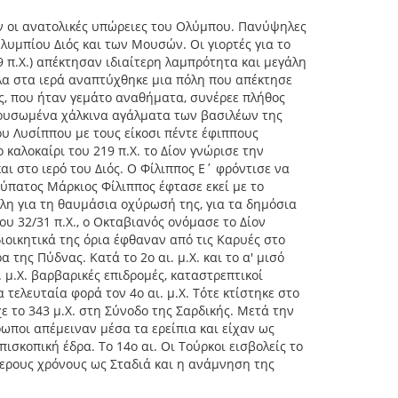
υν οι ανατολικές υπώρειες του Ολύμπου. Πανύψηλες
Ολυμπίου Διός και των Μουσών. Οι γιορτές για το
9 π.Χ.) απέκτησαν ιδιαίτερη λαμπρότητα και μεγάλη
πλα στα ιερά αναπτύχθηκε μια πόλη που απέκτησε
ός, που ήταν γεμάτο αναθήματα, συνέρεε πλήθος
χρυσωμένα χάλκινα αγάλματα των βασιλέων της
υ Λυσίππου με τους είκοσι πέντε έφιππους
καλοκαίρι του 219 π.Χ. το Δίον γνώρισε την
ι στο ιερό του Διός. Ο Φίλιππος Ε΄ φρόντισε να
 ύπατος Μάρκιος Φίλιππος έφτασε εκεί με το
λη για τη θαυμάσια οχύρωσή της, για τα δημόσια
υ 32/31 π.Χ., ο Οκταβιανός ονόμασε το Δίον
 διοικητικά της όρια έφθαναν από τις Καρυές στο
της Πύδνας. Κατά το 2ο αι. μ.Χ. και το α' μισό
. μ.Χ. βαρβαρικές επιδρομές, καταστρεπτικοί
τελευταία φορά τον 4ο αι. μ.Χ. Τότε κτίστηκε στο
ε το 343 μ.Χ. στη Σύνοδο της Σαρδικής. Μετά την
ρωποι απέμειναν μέσα τα ερείπια και είχαν ως
πισκοπική έδρα. Το 14ο αι. Οι Τούρκοι εισβολείς το
τερους χρόνους ως Σταδιά και η ανάμνηση της