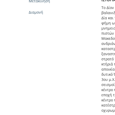
Μετακίνηση
Το Δίον
Διαμονή
βαλανιδ
Δία και
φήμη ως
μνημεια
πιστών 
Μακεδον
ανδριάν
καταστρ
ξαναστη
στρατό 
κτήριά 
αποικία
δυτικό 
3ου μ.Χ
σεισμοί
κέντρο 
εποχή τ
κέντρο 
κατέστρ
οχυρωμέ