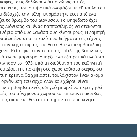
σκαφές, ίσως δηλώνουν ότι ο χώρος αυτός
κατοικιών, που συμβατικά ονομάζουμε «Έπαυλη του
υ διέσχιζε την πόλη. Ονομάστηκε έτσι από ένα
ει το θρίαμβο του Διονύσου. Το ψηφιδωτό έχει
εός Διόνυσος και ένας παπποσιληνός να στέκονται
λινάρια από δύο θαλάσσιους κένταυρους. Η λαμπρή
οσμίως ένα από τα καλύτερα δείγματα της τέχνης
τιανικής ιστορίας του Δίου. Η κεντρική βασιλική,
ξονα. Κτίστηκε στον τύπο της τρίκλιτης βασιλικής
σκόταν σε μαρασμό. Υπήρξε ένα εξαιρετικά πλούσιο
κίνησαν το 1973, υπό τη διεύθυνση του καθηγητή
του Δίου. Η επίσκεψη στο χώρο καθιστά σαφές, ότι
ότι η έρευνα θα χρειαστεί τουλάχιστον έναν ακόμα
Η οργάνωση του αρχαιολογικού χώρου είναι
 με τη βοήθεια ενός οδηγού μπορεί να περιηγηθεί
ρυφές του σύγχρονου χωριού και απέναντι ακριβώς
ίου, όπου εκτίθενται τα σημαντικότερα κινητά