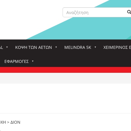
Αναζήτηση
Α
Search
AL
ΚΌΨΗ ΤΩΝ ΑΕΤΏΝ
MELINDRA 5K
ΧΕΙΜΕΡΙΝΟΣ 
ΕΦΑΡΜΟΓΈΣ
Ν
ΟΧΗ > ΔΙΟΝ
Α