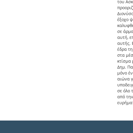
του Ασκ
προοριζ
Διονύσο
έξοχο ψ
καλυφθε
σε άρμα
αυτή, ε
αυτής. 
έδρα τη
στα μέσ
κτίσμα 
Δημ. Πα
μόνο έν
αιώνα γ
υποδειγ
σε όλο 
από την
ευρήμα