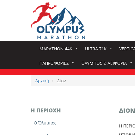
Παράκαμψη
προς
το
κυρίως
περιεχόμενο
MARATHON 44K
ULTRA 71K
VERTIC
ΠΛΗΡΟΦΟΡΊΕΣ
ΌΛΥΜΠΟΣ & ΑΕΙΦΟΡΊΑ
Αρχική
Δίον
ΔΊΟ
Η ΠΕΡΙΟΧΉ
Ο Όλυμπος
Η ΠΕΡΙ
ΙΣΤΟΡΙ