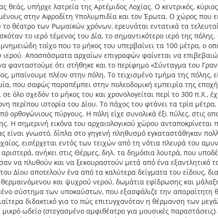
ας θεάς, υπήρχε λατρεία της Αρτέμιδος Λοχίας. Ο κεντρικός, κύρι
ένους στην Αφροδίτη Υπολυμπιδία και τον Έρωτα. Ο χώρος που εκτ
 το θέατρο των Ρωμαϊκών χρόνων, ερευνάται εντατικά τα τελευταί
ισκόταν το ιερό τέμενος του Δία, το σημαντικότερο ιερό της πόλη
μνημειώδη τοίχο που το μήκος του υπερβαίνει τα 100 μέτρα, ο οπ
 ιερού. Αποσπάσματα αρχαίων επιγραφών φαίνεται να επιβεβαιών
να φανταστούμε ότι στήθηκε και το περίφημο «Σύνταγμα του Γραν
δος, μπαίνουμε πλέον στην πόλη. Το τειχισμένο τμήμα της πόλης, 
ία, που σαφώς παραπέμπει στην πολεοδομική εμπειρία της εποχή
 σε όλο σχεδόν το μήκος του και χρονολογείται περί το 300 π.Χ., 
ονη περίπου ιστορία του Δίου. Το πάχος του φτάνει τα τρία μέτρα,
πό ορθογώνιους πύργους. Η πόλη είχε συνολικά έξι πύλες, στις οπ
ης. Η σημερινή εικόνα του αρχαιολογικού χώρου ανταποκρίνεται 
ς είναι γνωστό, δίπλα στο γηγενή πληθυσμό εγκαταστάθηκαν πολλ
ρχαίος, εισέρχεται εντός των τειχών από τη νότια πλευρά του αμυ
αριστερά, ανήκει στις Θέρμες, δηλ. τα δημόσια λουτρά, που υποδ
αν να πλυθούν και να ξεκουραστούν μετά από ένα εξαντλητικό ταξ
του Δίου αποτελούν ένα από τα καλύτερα δείγματα του είδους, δι
θερμαινόμενου και ψυχρού νερού, δωμάτια εφίδρωσης και μάλαξη
ένο σύστημα των υποκαύστων, που εξασφάλιζε την απαραίτητη θ
διαίτερα διδακτικό για το πώς επιτυγχανόταν η θέρμανση των με
 μικρό ωδείο (στεγασμένο αμφιθέατρο για μουσικές παραστάσεις