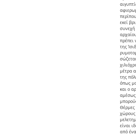
αιγυπτί
αφιερωμ
περίπου
εκεί βρ
συνεχή 
αρχαίου
πρέπει 
της Ίσι
ρυμοτομ
σώζεται
χιλιόχρ
μέτρα α
της πόλ
όπως μα
και ο α
αμέσως 
μπορούσ
Θέρμες 
χώρους 
μελετημ
είναι ι
από ένα