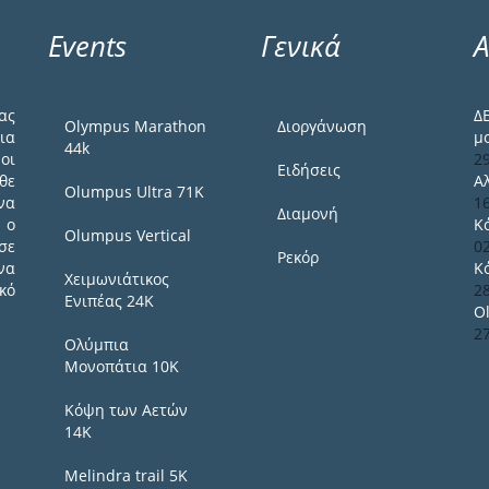
Events
Γενικά
Α
ας
Δ
Olympus Marathon
Διοργάνωση
ια
μ
44k
οι
2
Ειδήσεις
θε
Α
Olumpus Ultra 71K
να
1
Διαμονή
 ο
Κ
Olumpus Vertical
σε
0
Ρεκόρ
να
Κ
Χειμωνιάτικος
κό
2
Ενιπέας 24Κ
O
2
Ολύμπια
Μονοπάτια 10Κ
Κόψη των Αετών
14Κ
Melindra trail 5Κ