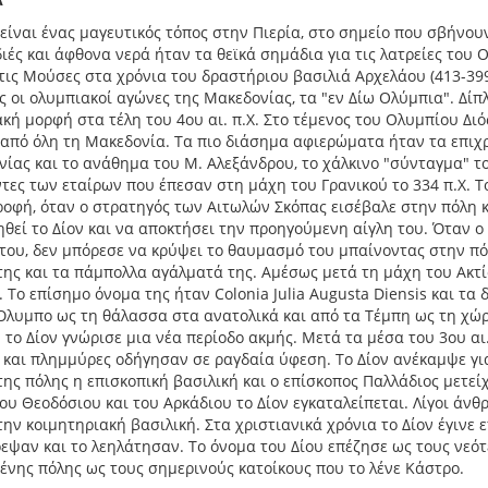
 είναι ένας μαγευτικός τόπος στην Πιερία, στο σημείο που σβήνο
ιές και άφθονα νερά ήταν τα θεϊκά σημάδια για τις λατρείες του 
 τις Μούσες στα χρόνια του δραστήριου βασιλιά Αρχελάου (413-39
 οι ολυμπιακοί αγώνες της Μακεδονίας, τα "εν Δίω Ολύμπια". Δί
κή μορφή στα τέλη του 4ου αι. π.Χ. Στο τέμενος του Ολυμπίου Δι
από όλη τη Μακεδονία. Τα πιο διάσημα αφιερώματα ήταν τα επι
ίας και το ανάθημα του Μ. Αλεξάνδρου, το χάλκινο "σύνταγμα" το
τες των εταίρων που έπεσαν στη μάχη του Γρανικού το 334 π.Χ. Το 
οφή, όταν ο στρατηγός των Αιτωλών Σκόπας εισέβαλε στην πόλη κα
θεί το Δίον και να αποκτήσει την προηγούμενη αίγλη του. Όταν ο
του, δεν μπόρεσε να κρύψει το θαυμασμό του μπαίνοντας στην πό
της και τα πάμπολλα αγάλματά της. Αμέσως μετά τη μάχη του Ακτίο
. Το επίσημο όνομα της ήταν Colonia Julia Augusta Diensis και τα
Όλυμπο ως τη θάλασσα στα ανατολικά και από τα Τέμπη ως τη χώρα 
. το Δίον γνώρισε μια νέα περίοδο ακμής. Μετά τα μέσα του 3ου αι
 και πλημμύρες οδήγησαν σε ραγδαία ύφεση. Το Δίον ανέκαμψε για 
της πόλης η επισκοπική βασιλική και ο επίσκοπος Παλλάδιος μετείχ
ου Θεοδόσιου και του Αρκάδιου το Δίον εγκαταλείπεται. Λίγοι άνθ
την κοιμητηριακή βασιλική. Στα χριστιανικά χρόνια το Δίον έγινε ε
εψαν και το λεηλάτησαν. Το όνομα του Δίου επέζησε ως τους νεό
νης πόλης ως τους σημερινούς κατοίκους που το λένε Κάστρο.