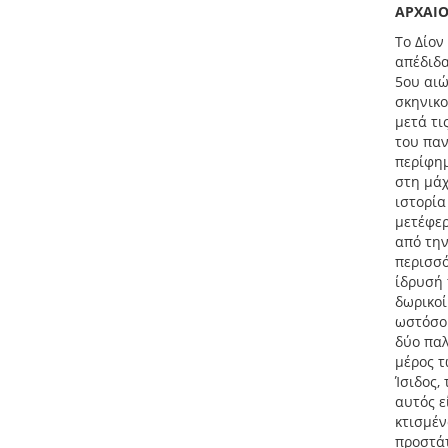
ΑΡΧΑΙ
Το Δίον
απέδιδα
5ου αιώ
σκηνικο
μετά τι
του παν
περίφημ
στη μάχ
ιστορία
μετέφερ
από την
περισσό
ίδρυσή 
δωρικοί
ωστόσο 
δύο παλ
μέρος τ
Ίσιδος,
αυτός ε
κτισμέν
προστάτ