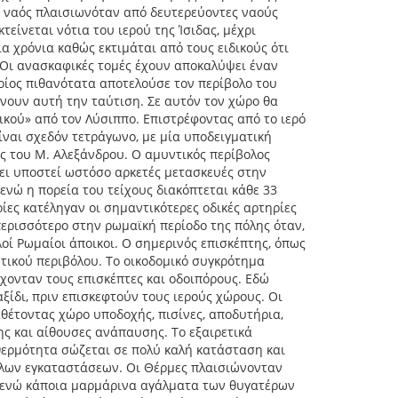
ος ναός πλαισιωνόταν από δευτερεύοντες ναούς
είνεται νότια του ιερού της Ίσιδας, μέχρι
α χρόνια καθώς εκτιμάται από τους ειδικούς ότι
ς. Οι ανασκαφικές τομές έχουν αποκαλύψει έναν
οίος πιθανότατα αποτελούσε τον περίβολο του
ουν αυτή την ταύτιση. Σε αυτόν τον χώρο θα
ικού» από τον Λύσιππο. Επιστρέφοντας από το ιερό
είναι σχεδόν τετράγωνο, με μία υποδειγματική
ς του Μ. Αλεξάνδρου. Ο αμυντικός περίβολος
έχει υποστεί ωστόσο αρκετές μετασκευές στην
 ενώ η πορεία του τείχους διακόπτεται κάθε 33
οίες κατέληγαν οι σημαντικότερες οδικές αρτηρίες
περισσότερο στην ρωμαϊκή περίοδο της πόλης όταν,
οί Ρωμαίοι άποικοι. Ο σημερινός επισκέπτης, όπως
ντικού περιβόλου. Το οικοδομικό συγκρότημα
έχονταν τους επισκέπτες και οδοιπόρους. Εδώ
ίδι, πριν επισκεφτούν τους ιερούς χώρους. Οι
αθέτοντας χώρο υποδοχής, πισίνες, αποδυτήρια,
ς και αίθουσες ανάπαυσης. Το εξαιρετικά
ερμότητα σώζεται σε πολύ καλή κατάσταση και
γάλων εγκαταστάσεων. Οι Θέρμες πλαισιώνονταν
) ενώ κάποια μαρμάρινα αγάλματα των θυγατέρων