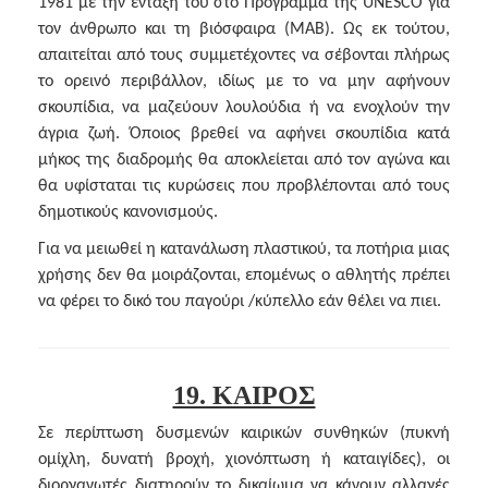
1981 με την ένταξή του στο Πρόγραμμα της UNESCO για
τον άνθρωπο και τη βιόσφαιρα (MAB). Ως εκ τούτου,
απαιτείται από τους συμμετέχοντες να σέβονται πλήρως
το ορεινό περιβάλλον, ιδίως με το να μην αφήνουν
σκουπίδια, να μαζεύουν λουλούδια ή να ενοχλούν την
άγρια ζωή. Όποιος βρεθεί να αφήνει σκουπίδια κατά
μήκος της διαδρομής θα αποκλείεται από τον αγώνα και
θα υφίσταται τις κυρώσεις που προβλέπονται από τους
δημοτικούς κανονισμούς.
Για να μειωθεί η κατανάλωση πλαστικού, τα ποτήρια μιας
χρήσης δεν θα μοιράζονται, επομένως ο αθλητής πρέπει
να φέρει το δικό του παγούρι /κύπελλο εάν θέλει να πιει.
19. ΚΑΙΡΟΣ
Σε περίπτωση δυσμενών καιρικών συνθηκών (πυκνή
ομίχλη, δυνατή βροχή, χιονόπτωση ή καταιγίδες), οι
διοργανωτές διατηρούν το δικαίωμα να κάνουν αλλαγές