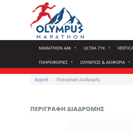
Παράκαμψη
προς
το
κυρίως
περιεχόμενο
MARATHON 44K
ULTRA 71K
VERTIC
ΠΛΗΡΟΦΟΡΊΕΣ
ΌΛΥΜΠΟΣ & ΑΕΙΦΟΡΊΑ
Αρχική
Περιγραφή Διαδρομής
ΠΕΡΙΓΡΑΦΉ ΔΙΑΔΡΟΜΉΣ