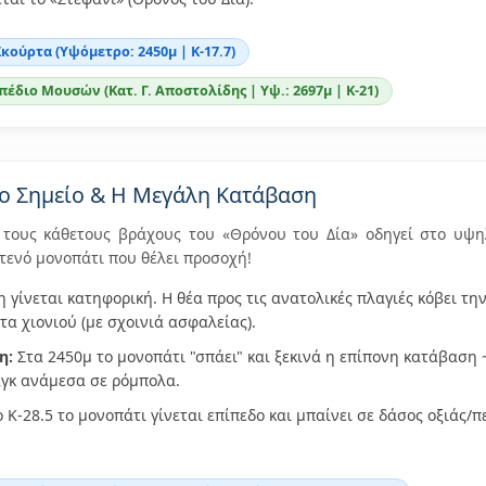
Σκούρτα (Υψόμετρο: 2450μ | Κ-17.7)
πέδιο Μουσών (Κατ. Γ. Αποστολίδης | Υψ.: 2697μ | Κ-21)
ρο Σημείο & Η Μεγάλη Κατάβαση
 τους κάθετους βράχους του «Θρόνου του Δία» οδηγεί στο υψη
 Στενό μονοπάτι που θέλει προσοχή!
η γίνεται κατηφορική. Η θέα προς τις ανατολικές πλαγιές κόβει τ
α χιονιού (με σχοινιά ασφαλείας).
η:
Στα 2450μ το μονοπάτι "σπάει" και ξεκινά η επίπονη κατάβαση
ζαγκ ανάμεσα σε ρόμπολα.
 Κ-28.5 το μονοπάτι γίνεται επίπεδο και μπαίνει σε δάσος οξιάς/