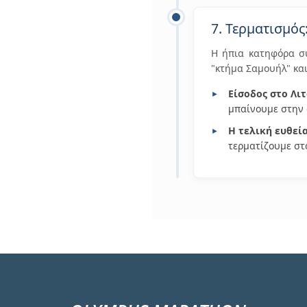
7. Τερματισμό
Η ήπια κατηφόρα συ
"κτήμα Σαμουήλ" και
Είσοδος στο Λι
μπαίνουμε στην
Η τελική ευθεία
τερματίζουμε στ