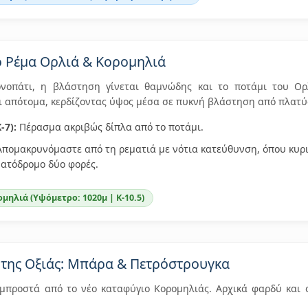
ο Ρέμα Ορλιά & Κορομηλιά
νοπάτι, η βλάστηση γίνεται θαμνώδης και το ποτάμι του Ορ
ι απότομα, κερδίζοντας ύψος μέσα σε πυκνή βλάστηση από πλατ
-7):
Πέρασμα ακριβώς δίπλα από το ποτάμι.
πομακρυνόμαστε από τη ρεματιά με νότια κατεύθυνση, όπου κυρια
ατόδρομο δύο φορές.
ομηλιά (Υψόμετρο: 1020μ | Κ-10.5)
α της Οξιάς: Μπάρα & Πετρόστρουγκα
 μπροστά από το νέο καταφύγιο Κορομηλιάς. Αρχικά φαρδύ και 