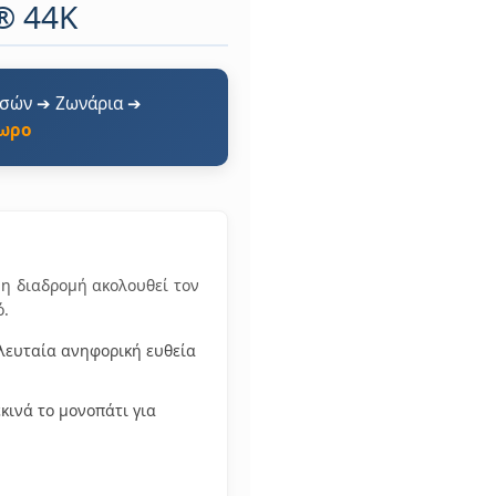
® 44K
υσών ➔ Ζωνάρια ➔
ωρο
 η διαδρομή ακολουθεί τον
ό.
λευταία ανηφορική ευθεία
κινά το μονοπάτι για