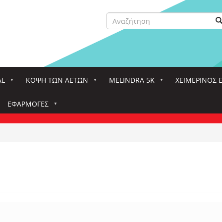
Αναζήτηση
Α
Search
AL
ΚΌΨΗ ΤΩΝ ΑΕΤΏΝ
MELINDRA 5K
ΧΕΙΜΕΡΙΝΟΣ 
ΕΦΑΡΜΟΓΈΣ