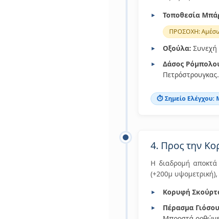
Τοποθεσία Μπάρα
ΠΡΟΣΟΧΗ: Αμέσως
Οξούλα:
Συνεχή 
Δάσος Ρόμπολο
Πετρόστρουγκας.
⏱️ Σημείο Ελέγχου:
4. Προς την Κ
Η διαδρομή αποκτά
(+200μ υψομετρική), 
Κορυφή Σκούρτα
Πέρασμα Γιόσου
Μπροστά ορθώνετ