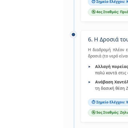
⏱️ Σημείο Ελέγχου: 
🚰 4ος Σταθμός: Πρι
6. Η Δροσιά το
Η διαδρομή πλέον ε
δροσιά (το νερό είνα
Αλλαγή πορείας
πολύ κοντά στις 
Ανάβαση Χαντόλ
τη δασική θέση 
⏱️ Σημείο Ελέγχου: 
🚰 5ος Σταθμός: Ζηλ