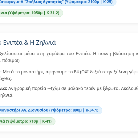
Καταφύγιο-Α "Σπήλιος Αγαπητός" (Υψόμετρο: 2100μ | Κ-25)
όνια (Υψόμετρο: 1050μ | Κ-31.2)
υ Ενιπέα & Η Ζηλνιά
ξελίσσεται μέσα στη χαράδρα του Ενιπέα. Η πυκνή βλάστηση 
ι πόσιμο!).
:
Μετά το μοναστήρι, αφήνουμε το Ε4 (ΟΧΙ δεξιά στην ξύλινη γέφυ
όχθες.
ια:
Ανηφορική πορεία ~4χλμ σε μαλακό τερέν με ξέφωτα. Ακολου
Ζηλνιά.
Μοναστήρι Αγ. Διονυσίου (Υψόμετρο: 890μ | Κ-34.1)
νιά (Υψόμετρο: 710μ | Κ-41)