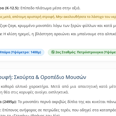
 (Κ-12.5):
Επίπεδο πλάτωμα μέσα στην οξιά.
 μετά, απότομη αριστερή στροφή. Μην ακολουθήσετε το λάστιχο του νε
ζιγκ-ζαγκ, κρυμμένο μονοπάτι λόγω των ξερών φύλλων και κατά 
υ:
Η κλίση ηρεμεί, η βλάστηση αραιώνει και μπαίνουμε στα αλπικ
 Μπάρα (Υψόμετρο: 1400μ)
🚰 2ος Σταθμός: Πετρόστρουγκα (Υψόμετ
ορυφή: Σκούρτα & Οροπέδιο Μουσών
 καθαρά αλπικό χαρακτήρα. Μετά από μια απαιτητική κατά μέ
η θέα στις κορυφές ανοίγει εκπληκτικά.
 (2495μ):
Το μονοπάτι περνά ακριβώς δίπλα της και κινείται πάνω
:
Επίπονος ανήφορος σε πετρώδες τερέν, που οδηγεί στα καταπράσ
αι το «Στεφάνι» (Θρόνος του Δία).