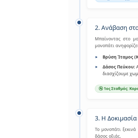
2. Ανάβαση στ
Μπαίνοντας στο μο
μονοπάτι ανηφορίζε
Βρύση Ίταμος (Κ
Δάσος Πεύκου:
Α
διασχίζουμε χωμ
🚰 1ος Σταθμός: Κορ
3. Η Δοκιμασί
Το μονοπάτι ξεκινά
δάσος οξιάς.