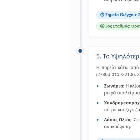
⏱️ Σημείο Ελέγχου: 
🚰 3ος Σταθμός: Ορο
5. Το Υψηλότε
Η πορεία κάτω από
(2780μ στο Κ-21.8).
Ζωνάρια:
Η κλίσ
μικρά υπολείμματ
Χονδρομεσοράχ
πέτρα και ζιγκ-
Δάσος Οξιάς:
Στο
ανακούφιση.