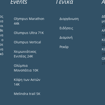
Events
Γενικά
Α
ας
Δ
Olympus Marathon
Διοργάνωση
ια
μ
44k
οι
2
Ειδήσεις
θε
Α
Olumpus Ultra 71K
να
1
Διαμονή
 ο
Κ
Olumpus Vertical
σε
0
Ρεκόρ
να
Κ
Χειμωνιάτικος
κό
2
Ενιπέας 24Κ
O
2
Ολύμπια
Μονοπάτια 10Κ
Κόψη των Αετών
14Κ
Melindra trail 5Κ