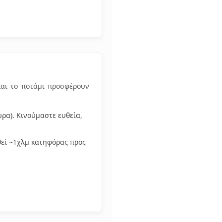
και το ποτάμι προσφέρουν
ρα). Κινούμαστε ευθεία,
θεί ~1χλμ κατηφόρας προς