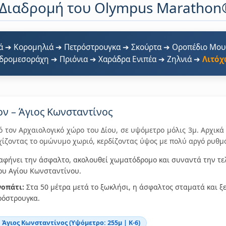
Η Διαδρομή του Olympus Marathon
ιά ➔ Κορομηλιά ➔ Πετρόστρουγκα ➔ Σκούρτα ➔ Οροπέδιο Μο
δρομεσοράχη ➔ Πριόνια ➔ Χαράδρα Ενιπέα ➔ Ζηλνιά ➔
Λιτόχ
ίον – Άγιος Κωνσταντίνος
 τον Αρχαιολογικό χώρο του Δίου, σε υψόμετρο μόλις 3μ. Αρχικά
ίζοντας το ομώνυμο χωριό, κερδίζοντας ύψος με πολύ αργό ρυθμ
αφήνει την άσφαλτο, ακολουθεί χωματόδρομο και συναντά την τε
του Αγίου Κωνσταντίνου.
νοπάτι:
Στα 50 μέτρα μετά το ξωκλήσι, η άσφαλτος σταματά και ξε
ρόστρουγκα.
: Άγιος Κωνσταντίνος (Υψόμετρο: 255μ | Κ-6)