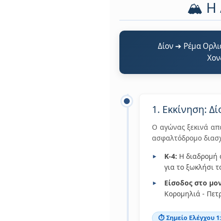
🏔️ 
Δίον ➔ Ρέμα Ορλ
Χον
1. Εκκίνηση: Δ
Ο αγώνας ξεκινά από
ασφαλτόδρομο διασχ
Κ-4:
Η διαδρομή 
για το ξωκλήσι 
Είσοδος στο μο
Κορομηλιά - Πετ
⏱️ Σημείο Ελέγχου 1