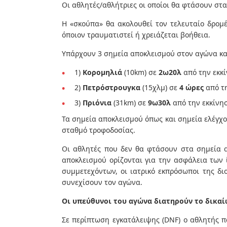
Οι αθλητές/αθλήτριες οι οποίοι θα φτάσουν στα
Η «σκούπα» θα ακολουθεί τον τελευταίο δρομ
όποιον τραυματιστεί ή χρειάζεται βοήθεια.
Υπάρχουν 3 σημεία αποκλεισμού στον αγώνα και
1)
Κορομηλιά
(10km) σε
2ω20λ
από την εκκ
2)
Πετρόστρουγκα
(15χλμ) σε
4 ώρες
από τη
3)
Πριόνια
(31km) σε
9ω30λ
από την εκκίνη
Τα σημεία αποκλεισμού όπως και σημεία ελέγχ
σταθμό τροφοδοσίας.
Οι αθλητές που δεν θα φτάσουν στα σημεία α
αποκλεισμού ορίζονται για την ασφάλεια των 
συμμετεχόντων, οι ιατρικό εκπρόσωποι της δ
συνεχίσουν τον αγώνα.
Οι υπεύθυνοι του αγώνα διατηρούν το δικαί
Σε περίπτωση εγκατάλειψης (DNF) ο αθλητής π