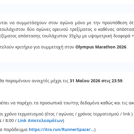
ύνται να συμμετάσχουν στον αγώνα μόνο με την προϋπόθεση ότι
τουλάχιστον δύο αγώνες ορεινού τρεξίματος ο καθένας απόστα
ρεξίματος απόστασης τουλάχιστον 35χλμ με υψομετρική διαφορά +
οτελούν κριτήριο για συμμετοχή στον
Olympus Marathon 2026
.
θα παραμένουν ανοιχτές μέχρι τις
31 Μαΐου 2026 στις 23:59
.
έπει να παρέχει τα προσωπικά του/της δεδομένα καθώς και τις α
ι χρόνο τερματισμού (έτος / αγώνας / χρόνος τερματισμού / link )
/ 8:00 /
Link Αποτελεσμάτων
)
για παράδειγμα
https://itra.run/RunnerSpace/...
)