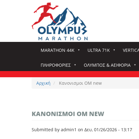
Παράκαμψη
προς
το
κυρίως
περιεχόμενο
MARATHON 44K
ULTRA 71K
VERTIC
ΠΛΗΡΟΦΟΡΊΕΣ
ΌΛΥΜΠΟΣ & ΑΕΙΦΟΡΊΑ
Αρχική
Κανονισμοι ΟΜ new
ΚΑΝΟΝΙΣΜΟΙ ΟΜ NEW
Submitted by
admin1
on
Δευ, 01/26/2026 - 13:17