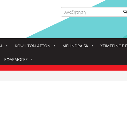
Αναζήτηση
Α
Search
AL
ΚΌΨΗ ΤΩΝ ΑΕΤΏΝ
MELINDRA 5K
ΧΕΙΜΕΡΙΝΟΣ 
ΕΦΑΡΜΟΓΈΣ