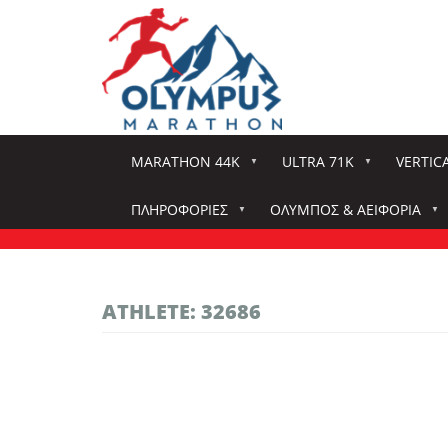
Παράκαμψη
προς
το
κυρίως
περιεχόμενο
MARATHON 44K
ULTRA 71K
VERTIC
ΠΛΗΡΟΦΟΡΊΕΣ
ΌΛΥΜΠΟΣ & ΑΕΙΦΟΡΊΑ
ATHLETE: 32686