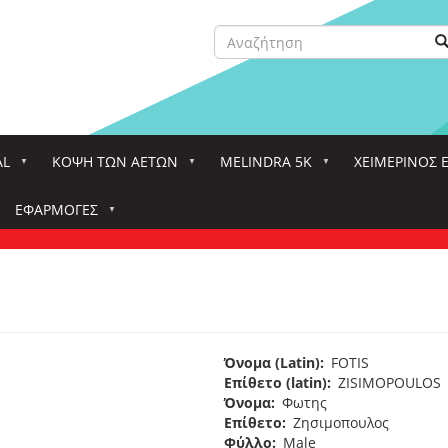
Αναζήτηση
Α
Search
AL
ΚΌΨΗ ΤΩΝ ΑΕΤΏΝ
MELINDRA 5K
ΧΕΙΜΕΡΙΝΟΣ 
ΕΦΑΡΜΟΓΈΣ
Όνομα (Latin)
FOTIS
Επίθετο (latin)
ZISIMOPOULOS
Όνομα
Φωτης
Επίθετο
Ζησιμοπουλος
Φύλλο
Male