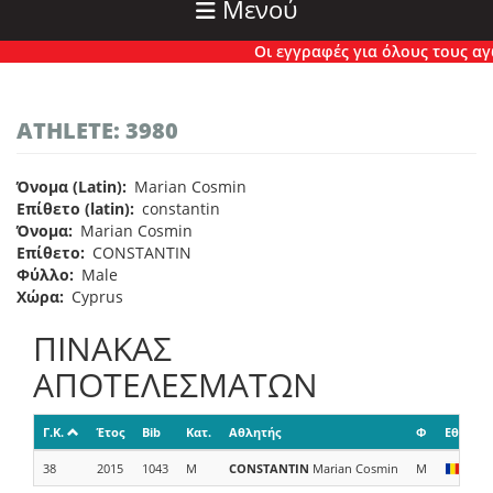
Μενού
Οι εγγραφές για όλους τους αγών
ATHLETE: 3980
Όνομα (Latin)
Marian Cosmin
Επίθετο (latin)
constantin
Όνομα
Marian Cosmin
Επίθετο
CONSTANTIN
Φύλλο
Male
Χώρα
Cyprus
ΠΙΝΑΚΑΣ
ΑΠΟΤΕΛΕΣΜΑΤΩΝ
Γ.Κ.
Έτος
Bib
Κατ.
Αθλητής
Φ
Εθνικό
38
2015
1043
M
CONSTANTIN
Marian Cosmin
M
ROU