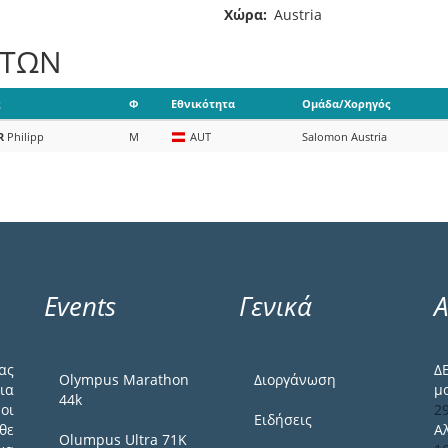
Χώρα
Austria
ΑΤΩΝ
Φ
Εθνικότητα
Ομάδα/Χορηγός
R
Philipp
M
AUT
Salomon Austria
Events
Γενικά
Α
ας
Δ
Olympus Marathon
Διοργάνωση
ια
μ
44k
οι
2
Ειδήσεις
θε
Α
Olumpus Ultra 71K