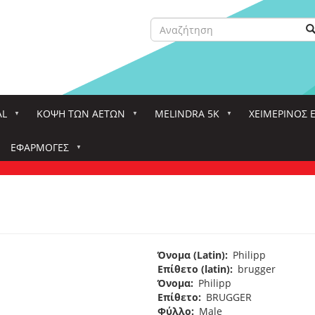
Αναζήτηση
Α
Search
AL
ΚΌΨΗ ΤΩΝ ΑΕΤΏΝ
MELINDRA 5K
ΧΕΙΜΕΡΙΝΟΣ 
ΕΦΑΡΜΟΓΈΣ
Όνομα (Latin)
Philipp
Επίθετο (latin)
brugger
Όνομα
Philipp
Επίθετο
BRUGGER
Φύλλο
Male