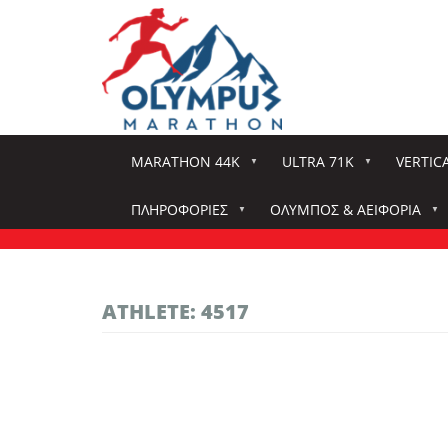
Παράκαμψη
προς
το
κυρίως
περιεχόμενο
MARATHON 44K
ULTRA 71K
VERTIC
ΠΛΗΡΟΦΟΡΊΕΣ
ΌΛΥΜΠΟΣ & ΑΕΙΦΟΡΊΑ
ATHLETE: 4517