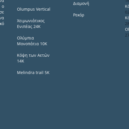
να
1
Διαμονή
 ο
Κ
Olumpus Vertical
σε
0
Ρεκόρ
να
Κ
Χειμωνιάτικος
κό
2
Ενιπέας 24Κ
O
2
Ολύμπια
Μονοπάτια 10Κ
Κόψη των Αετών
14Κ
Melindra trail 5Κ