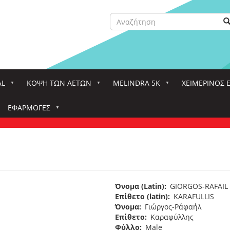
Αναζήτηση
Α
Search
AL
ΚΌΨΗ ΤΩΝ ΑΕΤΏΝ
MELINDRA 5K
ΧΕΙΜΕΡΙΝΟΣ 
ΕΦΑΡΜΟΓΈΣ
Όνομα (Latin)
GIORGOS-RAFAIL
Επίθετο (latin)
KARAFULLIS
Όνομα
Γιώργος-Ράφαήλ
Επίθετο
Καραφύλλης
Φύλλο
Male