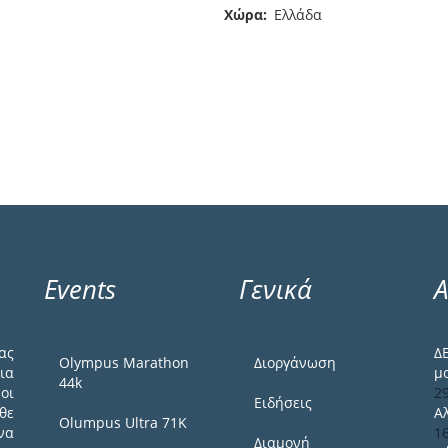
Χώρα
Ελλάδα
Events
Γενικά
Α
ας
Δ
Olympus Marathon
Διοργάνωση
ια
μ
44k
οι
2
Ειδήσεις
θε
Α
Olumpus Ultra 71K
να
1
Διαμονή