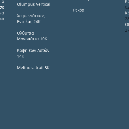
 ο
Κ
Olumpus Vertical
σε
0
Ρεκόρ
να
Κ
Χειμωνιάτικος
κό
2
Ενιπέας 24Κ
O
2
Ολύμπια
Μονοπάτια 10Κ
Κόψη των Αετών
14Κ
Melindra trail 5Κ