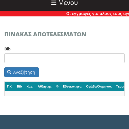
Μενού
Οι εγγραφές για όλους τους αγών
ΠΙΝΑΚΑΣ ΑΠΟΤΕΛΕΣΜΑΤΩΝ
Bib
Αναζήτηση
Γ.Κ.
Bib
Κατ.
Αθλητής
Φ
Εθνικότητα
Ομάδα/Χορηγός
Τερματι