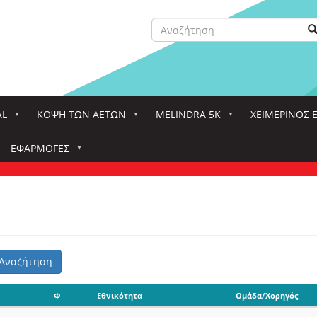
Αναζήτηση
Α
Search
AL
ΚΌΨΗ ΤΩΝ ΑΕΤΏΝ
MELINDRA 5K
ΧΕΙΜΕΡΙΝΟΣ 
ΕΦΑΡΜΟΓΈΣ
Αναζήτηση
Φ
Εθνικότητα
Ομάδα/Χορηγός