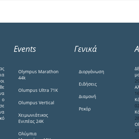
Events
Γενικά
Α
ας
Δ
Olympus Marathon
Διοργάνωση
ια
μ
44k
οι
2
Ειδήσεις
θε
Α
Olumpus Ultra 71K
να
1
Διαμονή
 ο
Κ
Olumpus Vertical
σε
0
Ρεκόρ
να
Κ
Χειμωνιάτικος
κό
2
Ενιπέας 24Κ
O
2
Ολύμπια