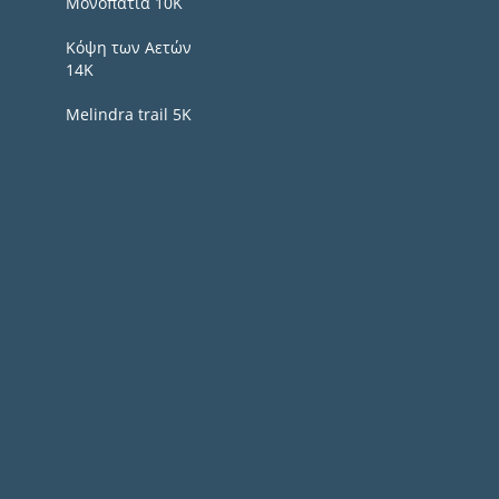
Μονοπάτια 10Κ
Κόψη των Αετών
14Κ
Melindra trail 5Κ