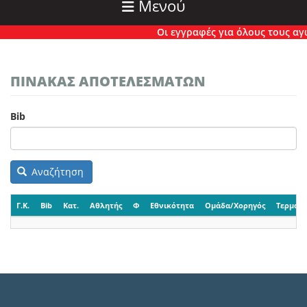
Μενού
Οι εγγραφές για όλους τους αγών
ΠΙΝΑΚΑΣ ΑΠΟΤΕΛΕΣΜΑΤΩΝ
Bib
Αναζήτηση
Γ.Κ.
Bib
Κατ.
Αθλητής
Φ
Εθνικότητα
Ομάδα/Χορηγός
Τερματι