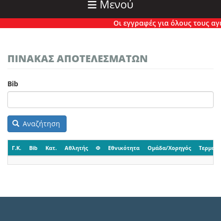
Μενού
Οι εγγραφές για όλους τους αγών
ΠΙΝΑΚΑΣ ΑΠΟΤΕΛΕΣΜΑΤΩΝ
Bib
Αναζήτηση
Γ.Κ.
Bib
Κατ.
Αθλητής
Φ
Εθνικότητα
Ομάδα/Χορηγός
Τερματι