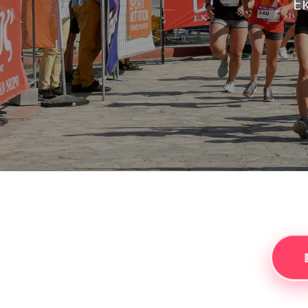
Εκκ
Ε
22ος 