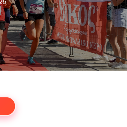
2026
26
 06.05
Ν