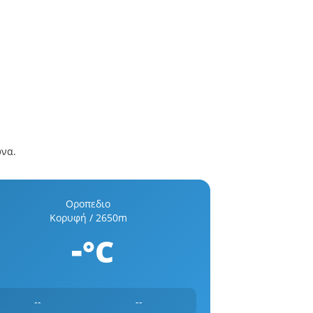
ώνα.
Οροπεδιο
Κορυφή / 2650m
-
°C
--
--