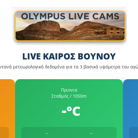
LIVE ΚΑΙΡΟΣ ΒΟΥΝΟΥ
τανά μετεωρολογικά δεδομένα για τα 3 βασικά υψόμετρα του αγ
Πριονια
Σταθμός / 1050m
-
°C
--
--