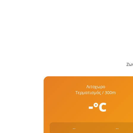
Ζων
Λιτοχωρο
Τερματισμός / 300m
-
°C
--
--