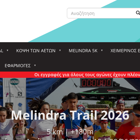
Αναζήτηση
Α
Search
AL
ΚΌΨΗ ΤΩΝ ΑΕΤΏΝ
MELINDRA 5K
ΧΕΙΜΕΡΙΝΟΣ 
ΕΦΑΡΜΟΓΈΣ
Οι εγγραφές για όλους τους αγώνες έχουν πλέον κλείσει οριστι
d Olympus Marathon 
Melindra Trail 2026
nning with the gods | 44 km | +3350m | 
5 km | +180m