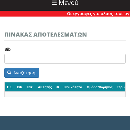
Μενού
Οι εγγραφές για όλους τους αγών
ΠΙΝΑΚΑΣ ΑΠΟΤΕΛΕΣΜΑΤΩΝ
Bib
Αναζήτηση
Γ.Κ.
Bib
Κατ.
Αθλητής
Φ
Εθνικότητα
Ομάδα/Χορηγός
Τερματι